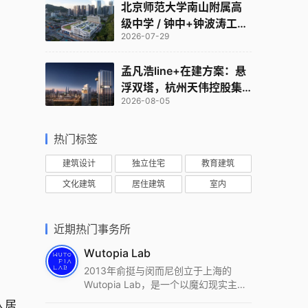
北京师范大学南山附属高
级中学 / 钟中+钟波涛工作
2026-07-29
室
孟凡浩line+在建方案：悬
浮双塔，杭州天伟控股集
2026-08-05
团总部
热门标签
建筑设计
独立住宅
教育建筑
文化建筑
居住建筑
室内
近期热门事务所
Wutopia Lab
2013年俞挺与闵而尼创立于上海的
Wutopia Lab，是一个以魔幻现实主
义，创造日常奇迹的全球本地化先锋建
人居