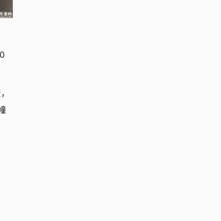
0
资，
幢