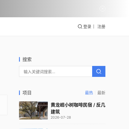
登录
注册
搜索
项目
最热
最新
黄龙岘小树咖啡民宿 / 反几
建筑
2026-07-28