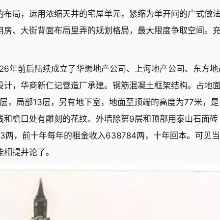
的布局，运用浓缩天井的宅屋单元，紧缩为单开间的广式做
用房、大街背面布局里弄的规划格局，最大限度争取空间。
926年前后陆续成立了华懋地产公司、上海地产公司、东方地
设计，华商新仁记营造厂承建。钢筋混凝土框架结构。占地
10层，局部13层，另有地下室，地面至顶端的高度为77米，是
线和檐口处有雕刻的花纹。外墙除第9层和顶部用泰山石面砖
13两，前十年每年的租金收入638784两，十年回本。可见
能相提并论了。