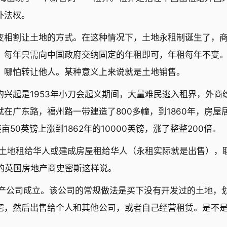
外法权。
变相割让土地的方式。在这种情况下，土地永租制诞生了，
，每年只需向中国政府交纳固定的年租即可，年租每年不变
，哪怕转让他人。某种意义上来说就是土地销售。
兴起是1953年小刀会起义期间，大量难民逃入租界，外商
在广东路，福州路一带建造了800多幢，到1860年，房屋
亩50英镑上涨到1862年的10000英镑，涨了整整200倍。
将土地租给华人或建成房屋租给华人（永租实际就是出售），
期的英国房地产商史密斯这样说。
地产公司成立。该公司的常规做法是买下没有开发过的土地，
宅，然后出售给个人和其他公司，或者自己经营租赁。是不