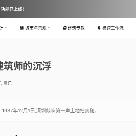
图 功能已上线！
计
城市与景观
建筑专教
极速工作流
建筑师的沉浮
事
,
资讯
1987年12月1日,深圳敲响第一声土地拍卖槌。