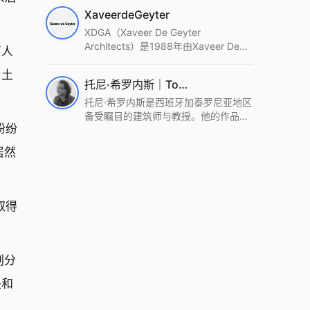
筑设计事务所。Wutopia Lab以复杂系
XaveerdeGeyter
统这种新的思维范式为基础，以上海性
和生活性为介入设计的原点，以建筑为
XDGA（Xaveer De Geyter
工具，从而推动建筑学和社会学进步。
Architects）是1988年由Xaveer De
商人
Wutopia Lab曾在2022 The Plan
Geyter在布鲁塞尔和巴黎创立的建筑、
Award中获Honourable Mention，在
城市与景观设计事务所。事务所以其激
。土
托尼·希罗内斯｜Toni Gironès
2022 DFA中获Merit,2021 Architizer
进的设计方法、多元的专业团队和国际
A+ Firm Awards中获Special
化的作品著称，曾获密斯·凡·德罗奖、
托尼·希罗内斯是西班牙加泰罗尼亚地区
Mention：Best Young Firm，2020 IF
Bigmat奖等多项重要奖项。XDGA主张
备受瞩目的建筑师与教授。他的作品深
纷纷
Design Award，入选2017、2019、
建筑不是固定功能或解决问题，而是开
深植根于当地环境，擅长运用本土材料
2021年度《安邸AD》AD100榜单，
启场地的潜在可能，处理不确定性，容
与可持续策略，创造性地处理边界、光
居然
2018年Archdaily评选的a selection of
纳多样且未预见的生活场景。其作品涵
线与中间空间的过渡，以此提升空间的
the world’s best Architects，以及
盖文化、教育、居住、商业等多种类
可居住性。其代表作如塞罗巨石陵墓文
Architectural Record 评选的Design
型，遍布欧洲及全球。
化服务空间、巴达洛纳35住宅等，都体
Vanguard，是2018年度唯一入选的中
现了对场地历史的尊重与现代的转译，
取得
国事务所。
展现出一种诗意的、缓慢的建筑叙事。
划分
是和