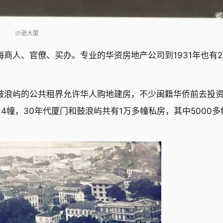
沙逊大厦
商人、官僚、买办。专业的华资房地产公司到1931年也有2
鼓浪屿的公共租界允许华人购地建房，不少闽籍华侨前去投
014幢，30年代厦门和鼓浪屿共有1万多幢私房，其中5000多