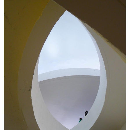
建
筑
设
计
室
内
设
计
城
市