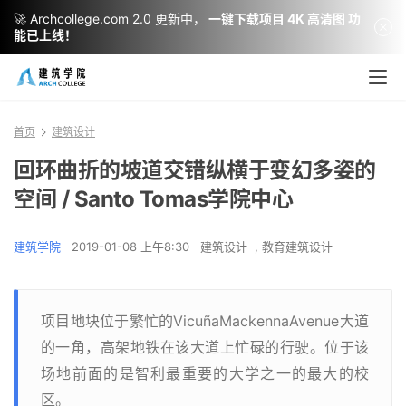
🚀 Archcollege.com 2.0 更新中，
一键下载项目 4K 高清图 功
能已上线！
首页
建筑设计
回环曲折的坡道交错纵横于变幻多姿的
空间 / Santo Tomas学院中心
建筑学院
2019-01-08 上午8:30
建筑设计
,
教育建筑设计
项目地块位于繁忙的VicuñaMackennaAvenue大道
的一角，高架地铁在该大道上忙碌的行驶。位于该
场地前面的是智利最重要的大学之一的最大的校
区。