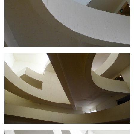
与
登录
注册
景
观
建
筑
专
教
极
速
工
作
流