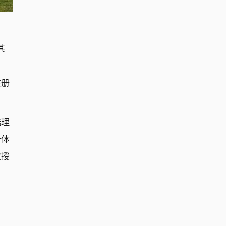
其
注册
选理
个体
教授