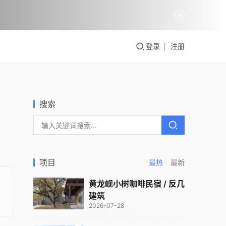
登录
注册
搜索
项目
最热
最新
黄龙岘小树咖啡民宿 / 反几
建筑
2026-07-28