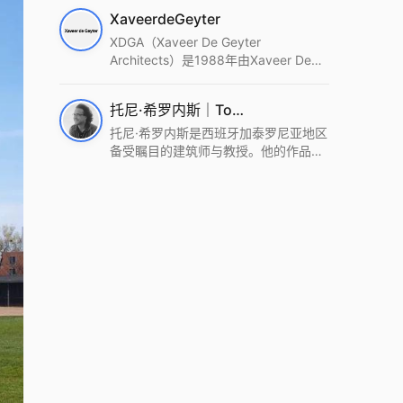
筑设计事务所。Wutopia Lab以复杂系
XaveerdeGeyter
统这种新的思维范式为基础，以上海性
和生活性为介入设计的原点，以建筑为
XDGA（Xaveer De Geyter
工具，从而推动建筑学和社会学进步。
Architects）是1988年由Xaveer De
Wutopia Lab曾在2022 The Plan
Geyter在布鲁塞尔和巴黎创立的建筑、
Award中获Honourable Mention，在
城市与景观设计事务所。事务所以其激
托尼·希罗内斯｜Toni Gironès
2022 DFA中获Merit,2021 Architizer
进的设计方法、多元的专业团队和国际
A+ Firm Awards中获Special
化的作品著称，曾获密斯·凡·德罗奖、
托尼·希罗内斯是西班牙加泰罗尼亚地区
Mention：Best Young Firm，2020 IF
Bigmat奖等多项重要奖项。XDGA主张
备受瞩目的建筑师与教授。他的作品深
Design Award，入选2017、2019、
建筑不是固定功能或解决问题，而是开
深植根于当地环境，擅长运用本土材料
2021年度《安邸AD》AD100榜单，
启场地的潜在可能，处理不确定性，容
与可持续策略，创造性地处理边界、光
2018年Archdaily评选的a selection of
纳多样且未预见的生活场景。其作品涵
线与中间空间的过渡，以此提升空间的
the world’s best Architects，以及
盖文化、教育、居住、商业等多种类
可居住性。其代表作如塞罗巨石陵墓文
Architectural Record 评选的Design
型，遍布欧洲及全球。
化服务空间、巴达洛纳35住宅等，都体
Vanguard，是2018年度唯一入选的中
现了对场地历史的尊重与现代的转译，
国事务所。
展现出一种诗意的、缓慢的建筑叙事。