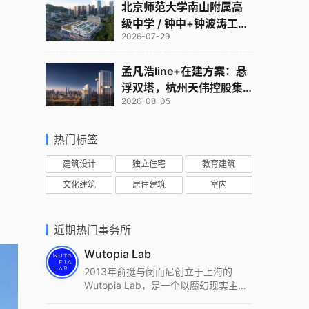
北京师范大学南山附属高
级中学 / 钟中+钟波涛工作
2026-07-29
室
孟凡浩line+在建方案：悬
浮双塔，杭州天伟控股集
2026-08-05
团总部
热门标签
建筑设计
独立住宅
教育建筑
文化建筑
居住建筑
室内
近期热门事务所
Wutopia Lab
2013年俞挺与闵而尼创立于上海的
Wutopia Lab，是一个以魔幻现实主
义，创造日常奇迹的全球本地化先锋建