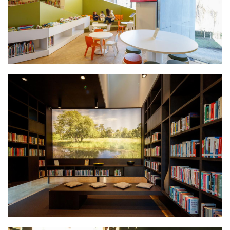
建
筑
设
计
室
内
设
计
城
市