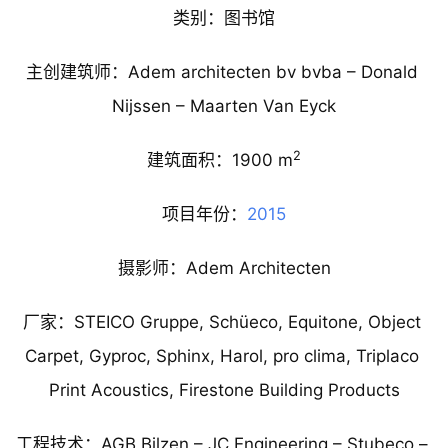
类别：图书馆
主创建筑师：Adem architecten bv bvba – Donald 
Nijssen – Maarten Van Eyck
2
建筑面积：1900 m
项目年份：
2015
摄影师：Adem Architecten
厂家：STEICO Gruppe, Schüeco, Equitone, Object 
Carpet, Gyproc, Sphinx, Harol, pro clima, Triplaco 
Print Acoustics, Firestone Building Products
工程技术：AGB Bilzen – JC Engineering – Stubeco – 