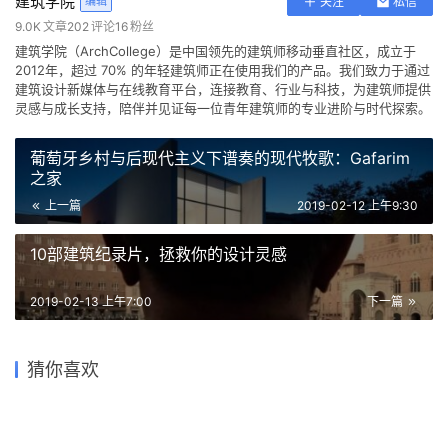
建筑学院
编辑
关注
私信
9.0K
文章
202
评论
16
粉丝
建筑学院（ArchCollege）是中国领先的建筑师移动垂直社区，成立于
2012年，超过 70% 的年轻建筑师正在使用我们的产品。我们致力于通过
建筑设计新媒体与在线教育平台，连接教育、行业与科技，为建筑师提供
灵感与成长支持，陪伴并见证每一位青年建筑师的专业进阶与时代探索。
葡萄牙乡村与后现代主义下谱奏的现代牧歌：Gafarim
之家
上一篇
2019-02-12 上午9:30
10部建筑纪录片，拯救你的设计灵感
2019-02-13 上午7:00
下一篇
可居可游，在半山稻田之间：
汉卡萨尔米学校 / Parviainen
重庆垫江巴谷宿集建筑设计 /
动感的能量盒子：扬州南部新
猜你喜欢
Architects
三文建筑
虹越园艺社区改造 | 杭州森上
山尘之宅 / Mahesh Naik
城体育园 / 柏涛设计
建筑设计
山西太原穹顶植物园/DMAA
2022-02-20
2021-02-01
2023-12-05
2019-04-16
建筑设计
建筑设计
2019-03-05
2021-06-05
建筑设计
体育建筑
住宅建筑设计
公共建筑设计