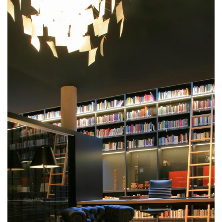
与
登录
注册
景
观
建
筑
专
教
极
速
工
作
流