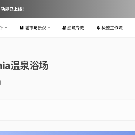
图 功能已上线！
计
城市与景观
建筑专教
极速工作流
ia温泉浴场
计