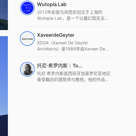
Wutopia Lab
2013年俞挺与闵而尼创立于上海的
Wutopia Lab，是一个以魔幻现实主
义，创造日常奇迹的全球本地化先锋建
筑设计事务所。Wutopia Lab以复杂系
XaveerdeGeyter
统这种新的思维范式为基础，以上海性
和生活性为介入设计的原点，以建筑为
XDGA（Xaveer De Geyter
工具，从而推动建筑学和社会学进步。
Architects）是1988年由Xaveer De
Wutopia Lab曾在2022 The Plan
Geyter在布鲁塞尔和巴黎创立的建筑、
Award中获Honourable Mention，在
城市与景观设计事务所。事务所以其激
托尼·希罗内斯｜Toni Gironès
2022 DFA中获Merit,2021 Architizer
进的设计方法、多元的专业团队和国际
A+ Firm Awards中获Special
化的作品著称，曾获密斯·凡·德罗奖、
托尼·希罗内斯是西班牙加泰罗尼亚地区
Mention：Best Young Firm，2020 IF
Bigmat奖等多项重要奖项。XDGA主张
备受瞩目的建筑师与教授。他的作品深
Design Award，入选2017、2019、
建筑不是固定功能或解决问题，而是开
深植根于当地环境，擅长运用本土材料
2021年度《安邸AD》AD100榜单，
启场地的潜在可能，处理不确定性，容
与可持续策略，创造性地处理边界、光
2018年Archdaily评选的a selection of
纳多样且未预见的生活场景。其作品涵
线与中间空间的过渡，以此提升空间的
the world’s best Architects，以及
盖文化、教育、居住、商业等多种类
可居住性。其代表作如塞罗巨石陵墓文
Architectural Record 评选的Design
型，遍布欧洲及全球。
化服务空间、巴达洛纳35住宅等，都体
Vanguard，是2018年度唯一入选的中
现了对场地历史的尊重与现代的转译，
国事务所。
展现出一种诗意的、缓慢的建筑叙事。