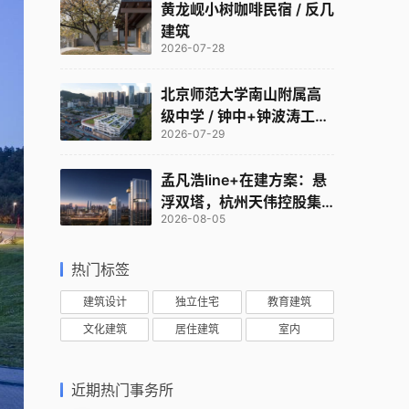
黄龙岘小树咖啡民宿 / 反几
建筑
2026-07-28
北京师范大学南山附属高
级中学 / 钟中+钟波涛工作
2026-07-29
室
孟凡浩line+在建方案：悬
浮双塔，杭州天伟控股集
2026-08-05
团总部
热门标签
建筑设计
独立住宅
教育建筑
文化建筑
居住建筑
室内
近期热门事务所