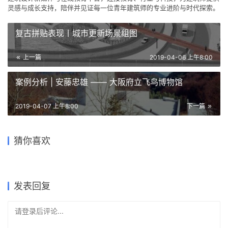
灵感与成长支持，陪伴并见证每一位青年建筑师的专业进阶与时代探索。
复古拼贴表现丨城市更新场景组图
上一篇
2019-04-06 上午8:00
案例分析 | 安藤忠雄 ——​ 大阪府立飞鸟博物馆
2019-04-07 上午8:00
下一篇
北京銮庆胡同37号“葫芦院” /
南京承天大桥建造中，结构映
苏家原舍改造设计 / 周凌工作
罗湖未来中小学 / 日比野设计
热带中的现代之家：“竹帘”住
猜你喜欢
URBANUS都市实践
四座山峦形态
住宅与餐厅「Maison Owl」 /
室/南京大学建筑与城市规划学
+ 幼儿的城 + 纯粹实践
宅
石上纯也建筑事务所
院
2021-05-13
2019-05-05
2023-02-13
2019-12-17
住宅建筑设计
交通建筑设计
2022-09-20
2019-01-30
建筑设计
建筑设计
商业建筑设计
建筑设计
发表回复
请登录后评论...