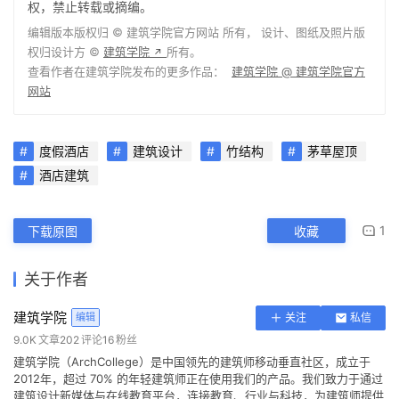
权，禁止转载或摘编。
编辑版本版权归 ©
建筑学院官方网站
所有， 设计、图纸及照片版
权归设计方 ©
建筑学院
所有。
↗
查看作者在建筑学院发布的更多作品：
建筑学院 @ 建筑学院官方
网站
度假酒店
建筑设计
竹结构
茅草屋顶
酒店建筑
1
下载原图
收藏
关于作者
建筑学院
编辑
关注
私信
9.0K
文章
202
评论
16
粉丝
建筑学院（ArchCollege）是中国领先的建筑师移动垂直社区，成立于
2012年，超过 70% 的年轻建筑师正在使用我们的产品。我们致力于通过
建筑设计新媒体与在线教育平台，连接教育、行业与科技，为建筑师提供