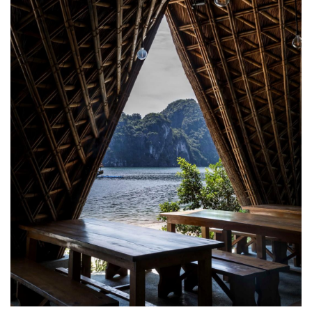
登录
注册
景
观
建
筑
专
教
极
速
工
作
流