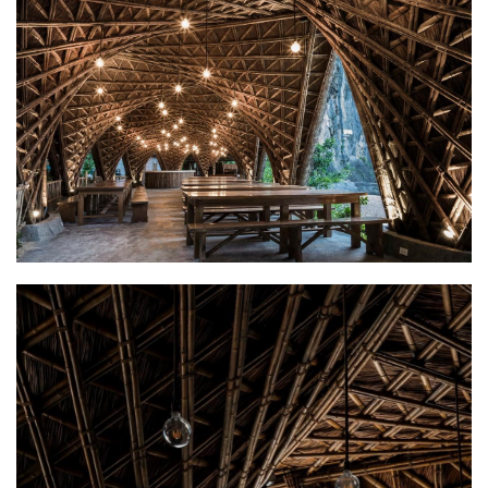
建
筑
设
计
室
内
设
计
城
市
与