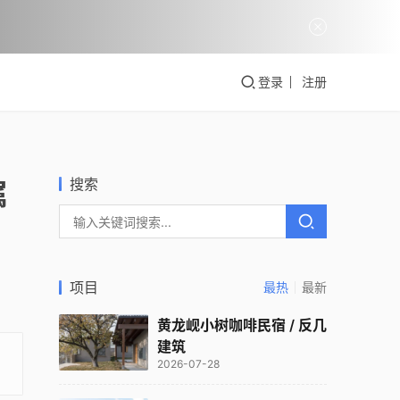
登录
注册
搜索
属
项目
最热
最新
黄龙岘小树咖啡民宿 / 反几
建筑
2026-07-28