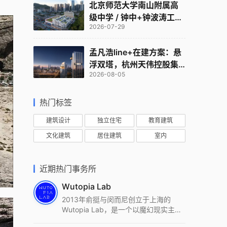
北京师范大学南山附属高
级中学 / 钟中+钟波涛工作
2026-07-29
室
孟凡浩line+在建方案：悬
浮双塔，杭州天伟控股集
2026-08-05
团总部
热门标签
建筑设计
独立住宅
教育建筑
文化建筑
居住建筑
室内
近期热门事务所
Wutopia Lab
2013年俞挺与闵而尼创立于上海的
Wutopia Lab，是一个以魔幻现实主
义，创造日常奇迹的全球本地化先锋建