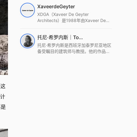
筑设计事务所。Wutopia Lab以复杂系
XaveerdeGeyter
统这种新的思维范式为基础，以上海性
和生活性为介入设计的原点，以建筑为
XDGA（Xaveer De Geyter
工具，从而推动建筑学和社会学进步。
Architects）是1988年由Xaveer De
Wutopia Lab曾在2022 The Plan
Geyter在布鲁塞尔和巴黎创立的建筑、
Award中获Honourable Mention，在
城市与景观设计事务所。事务所以其激
托尼·希罗内斯｜Toni Gironès
2022 DFA中获Merit,2021 Architizer
进的设计方法、多元的专业团队和国际
A+ Firm Awards中获Special
化的作品著称，曾获密斯·凡·德罗奖、
托尼·希罗内斯是西班牙加泰罗尼亚地区
Mention：Best Young Firm，2020 IF
Bigmat奖等多项重要奖项。XDGA主张
备受瞩目的建筑师与教授。他的作品深
Design Award，入选2017、2019、
建筑不是固定功能或解决问题，而是开
深植根于当地环境，擅长运用本土材料
2021年度《安邸AD》AD100榜单，
启场地的潜在可能，处理不确定性，容
与可持续策略，创造性地处理边界、光
2018年Archdaily评选的a selection of
纳多样且未预见的生活场景。其作品涵
线与中间空间的过渡，以此提升空间的
the world’s best Architects，以及
盖文化、教育、居住、商业等多种类
可居住性。其代表作如塞罗巨石陵墓文
Architectural Record 评选的Design
型，遍布欧洲及全球。
化服务空间、巴达洛纳35住宅等，都体
。这
Vanguard，是2018年度唯一入选的中
现了对场地历史的尊重与现代的转译，
国事务所。
展现出一种诗意的、缓慢的建筑叙事。
设计
部是