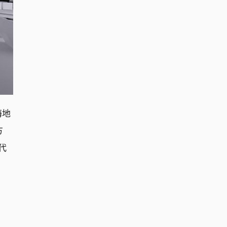
海地
方
代