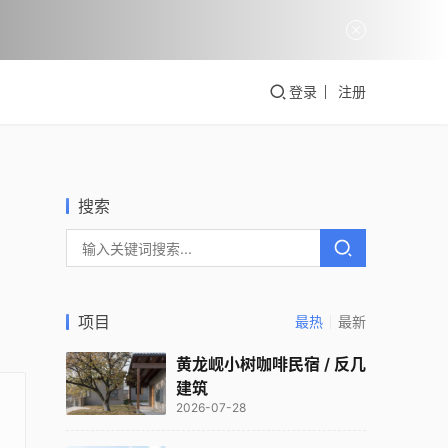
登录
注册
搜索
项目
最热
最新
黄龙岘小树咖啡民宿 / 反几
建筑
2026-07-28