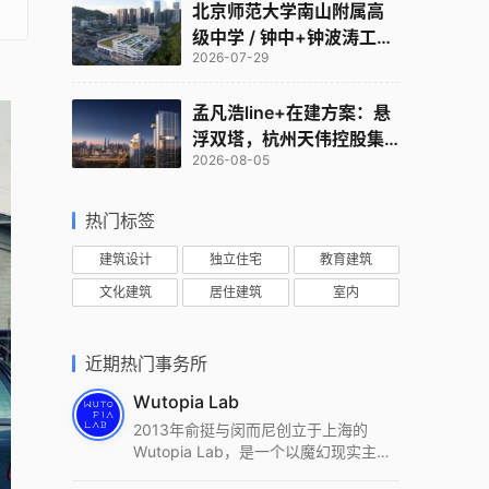
北京师范大学南山附属高
级中学 / 钟中+钟波涛工作
2026-07-29
室
孟凡浩line+在建方案：悬
浮双塔，杭州天伟控股集
2026-08-05
团总部
热门标签
建筑设计
独立住宅
教育建筑
文化建筑
居住建筑
室内
近期热门事务所
Wutopia Lab
2013年俞挺与闵而尼创立于上海的
Wutopia Lab，是一个以魔幻现实主
义，创造日常奇迹的全球本地化先锋建