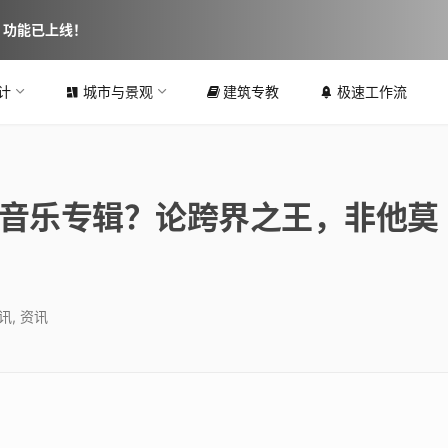
图 功能已上线！
计
城市与景观
建筑专教
极速工作流
哈斯音乐专辑？论跨界之王，非他莫
讯
,
资讯