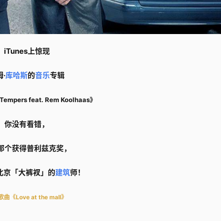
iTunes上惊现
·
库哈斯
的
音乐
专辑
Tempers feat. Rem Koolhaas》
你没有看错，
那个获得普利兹克奖，
北京「
大裤衩
」的
建筑
师！
曲《Love at the mall》