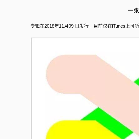
一张
专辑在
年
月
日发行，目前仅在
上可
2018
11
09
iTunes