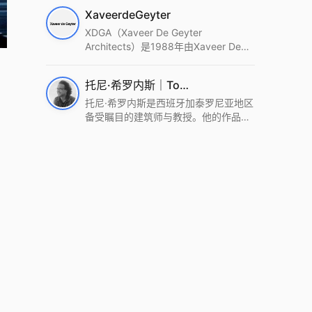
筑设计事务所。Wutopia Lab以复杂系
XaveerdeGeyter
统这种新的思维范式为基础，以上海性
和生活性为介入设计的原点，以建筑为
XDGA（Xaveer De Geyter
工具，从而推动建筑学和社会学进步。
Architects）是1988年由Xaveer De
Wutopia Lab曾在2022 The Plan
Geyter在布鲁塞尔和巴黎创立的建筑、
Award中获Honourable Mention，在
城市与景观设计事务所。事务所以其激
托尼·希罗内斯｜Toni Gironès
2022 DFA中获Merit,2021 Architizer
进的设计方法、多元的专业团队和国际
A+ Firm Awards中获Special
化的作品著称，曾获密斯·凡·德罗奖、
托尼·希罗内斯是西班牙加泰罗尼亚地区
Mention：Best Young Firm，2020 IF
Bigmat奖等多项重要奖项。XDGA主张
备受瞩目的建筑师与教授。他的作品深
Design Award，入选2017、2019、
建筑不是固定功能或解决问题，而是开
深植根于当地环境，擅长运用本土材料
2021年度《安邸AD》AD100榜单，
启场地的潜在可能，处理不确定性，容
与可持续策略，创造性地处理边界、光
2018年Archdaily评选的a selection of
纳多样且未预见的生活场景。其作品涵
线与中间空间的过渡，以此提升空间的
the world’s best Architects，以及
盖文化、教育、居住、商业等多种类
可居住性。其代表作如塞罗巨石陵墓文
Architectural Record 评选的Design
型，遍布欧洲及全球。
化服务空间、巴达洛纳35住宅等，都体
Vanguard，是2018年度唯一入选的中
现了对场地历史的尊重与现代的转译，
国事务所。
展现出一种诗意的、缓慢的建筑叙事。