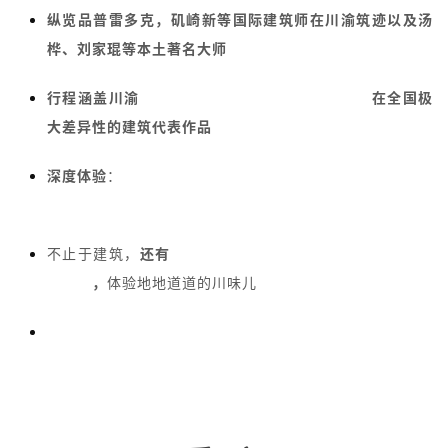
纵览品普雷多克，矶崎新等
国际建筑师在川渝筑迹以及汤
桦、刘家琨等本土著名大师
约20个经典作品
行程涵盖川渝
文化、校园、商业、办公、酒店等
在全国极
大差异性的建筑代表作品
深度体验
：
打卡艺术竹乡-道明竹里
，探索特色乡村发展新
思路
不止于建筑，
还有
川渝两地的特色文化纵览，最当地的美
食推荐
，
体验地地道道的川味儿
全程专业的学术领队，带队讲解