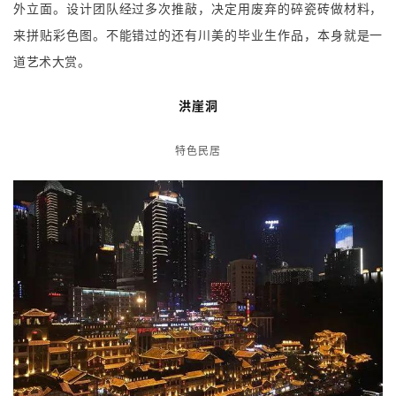
与
登录
注册
景
罗中立等
观
建
筑
专
教
极
速
工
作
流
由罗中立、郝大鹏等著名艺术家操刀。最引人注意是色彩斑斓的
外立面。设计团队经过多次推敲，决定用废弃的碎瓷砖做材料，
来拼贴彩色图。不能错过的还有川美的毕业生作品，本身就是一