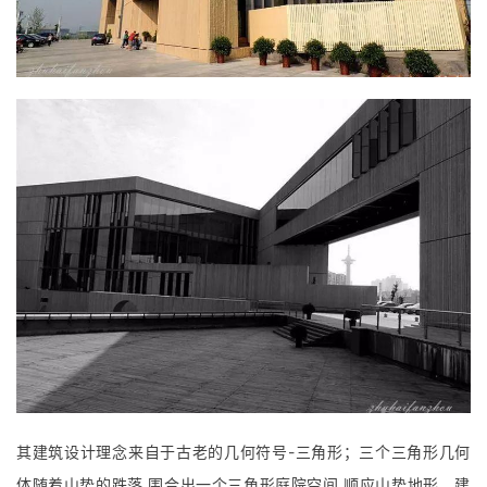
其建筑设计理念来自于古老的几何符号-三角形；三个三角形几何
体随着山势的跌落,围合出一个三角形庭院空间.顺应山势地形，建