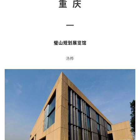
重 庆
—
璧山规划展览馆
汤桦