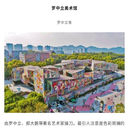
建
筑
设
计
室
内
设计教学楼处于校园内的一座小山坡，位置凸显。建筑沿着地势
设
而建，体量分割，以重庆特有的山城聚落形态和近现代重工业建
计
筑历史文脉作为形态依据，整个建筑群将山城特色与文化延伸，
同时创造出建筑空间更多的艺术可能性，例如车间，仓库。
城
市
罗中立美术馆