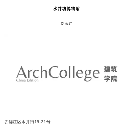
@
成都市成华区建设南路中段4号
“修旧如旧，旧房新用”是东郊记忆建筑的主要特色。东郊记忆是
在原国营红光电子管厂旧址上改建而成的现代文化产业新型园
区，是集合音乐、美术、戏剧、摄影等文化形态的多元文化园
区，工业遗址主题旅游地，艺术文化展演聚落，文艺创作交流园
区，成都文化创意产业高地。
水井坊博物馆