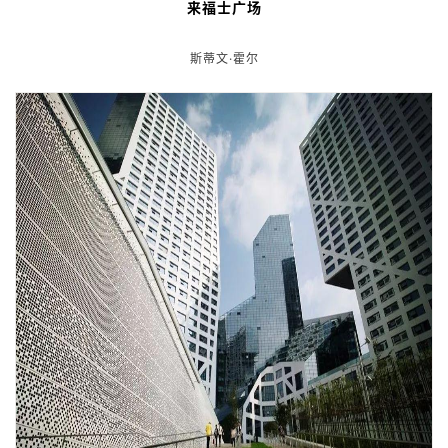
@ 贝森北路1号
成都西村，一个"以文化创意产业为主体、以现代服务业为核
心"的文化艺术及创意产业集中发展园区。
大院由“中国当代艺术教父”栗宪庭担纲项目顾问，贝森集团董事
长杜坚任总策划，当代著名建筑师刘家琨任总规划师。
来福士广场
斯蒂文·霍尔