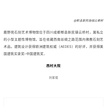
—
鹿野苑
刘家琨