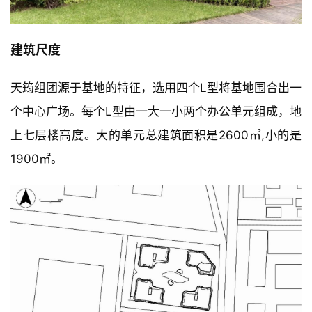
建
筑
建筑尺度
设
计
天筠组团源于基地的特征，选用四个L型将基地围合出一
个中心广场。每个L型由一大一小两个办公单元组成，地
室
上七层楼高度。大的单元总建筑面积是2600㎡,小的是
内
设
1900㎡。
计
城
市
与
登录
注册
景
观