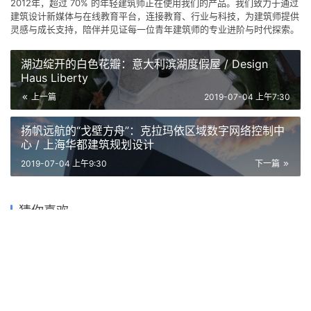
权，禁止转载或摘编。
编辑版本版权归 ©
建筑学院官方网站
所有， 设计、图纸及照片版
权归设计方 ©
建筑学院
所有。
↗
查看作者在建筑学院发布的更多作品：
建筑学院 @ 建筑学院官方
网站
建筑设计
模块化
3
下载原图
收藏
关于作者
建筑学院
编辑
关注
私信
9.0K
文章
202
评论
16
粉丝
建筑学院（ArchCollege）是中国领先的建筑师移动垂直社区，成立于
2012年，超过 70% 的年轻建筑师正在使用我们的产品。我们致力于通过
建筑设计新媒体与在线教育平台，连接教育、行业与科技，为建筑师提供
灵感与成长支持，陪伴并见证每一位青年建筑师的专业进阶与时代探索。