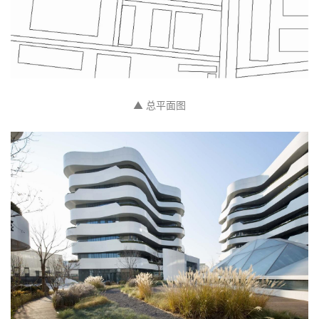
建
筑
专
教
▲ 总平面图
极
速
工
作
流