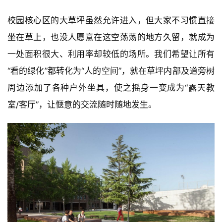
校园核心区的大草坪虽然允许进入，但大家不习惯直接
坐在草上，也没人愿意在这空荡荡的地方久留，就成为
建
一处面积很大、利用率却较低的场所。我们希望让所有
筑
“看的绿化”都转化为“人的空间”，就在草坪内部及道旁树
设
计
周边添加了各种户外坐具，使之摇身一变成为“露天教
室/客厅”，让惬意的交流随时随地发生。     
室
内
设
计
城
市