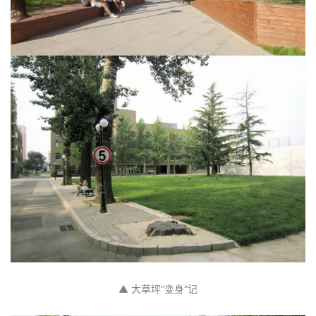
与
登录
注册
景
观
建
筑
专
教
极
速
工
作
流
▲ 大草坪“变身”记