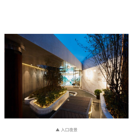
建
筑
设
计
室
内
设
计
城
▲ 入口夜景