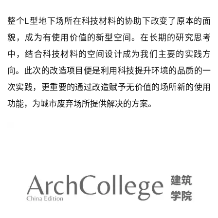
市
与
整个L型地下场所在科技材料的协助下改变了原本的面
登录
注册
景
貌，成为有使用价值的新型空间。在长期的研究思考
观
中，结合科技材料的空间设计成为我们主要的实践方
向。此次的改造项目便是利用科技提升环境的品质的一
建
次实践，更重要的通过改造赋予无价值的场所新的使用
筑
专
功能，为城市废弃场所提供解决的方案。
教
极
速
工
作
流