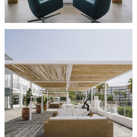
建
筑
设
计
室