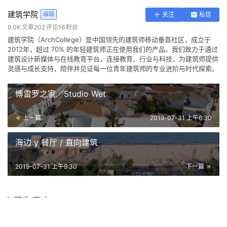
建筑学院
编辑
关注
私信
9.0K
文章
202
评论
16
粉丝
建筑学院（ArchCollege）是中国领先的建筑师移动垂直社区，成立于
2012年，超过 70% 的年轻建筑师正在使用我们的产品。我们致力于通过
建筑设计新媒体与在线教育平台，连接教育、行业与科技，为建筑师提供
灵感与成长支持，陪伴并见证每一位青年建筑师的专业进阶与时代探索。
博雷罗之家／Studio Wet
上一篇
2019-07-31 上午6:30
海边 y 餐厅 / 直向建筑
2019-07-31 上午9:30
下一篇
风景画中的冥想之所——巴西
陈列在英国剑桥校园的玻璃盒
耶稣会弧形玻璃教堂 / Solo
世界乡村旅游大会永久会址 /
猜你喜欢
十三厝当代艺术馆 / 黄锋设计
子——剧院艺术中心
言子书院 / 华南理工大学建筑
时空之窗——龙湖国际中心 /
Eduardo
米丈建筑
设计研究院
华都设计HDD
2023-11-10
2019-03-08
2020-05-28
2021-12-29
建筑设计
建筑设计