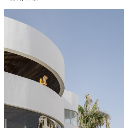
极
速
工
作
流