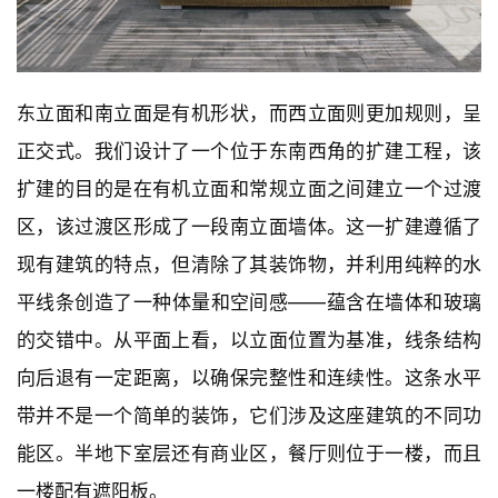
内
设
计
东立面和南立面是有机形状，而西立面则更加规则，呈
正交式。我们设计了一个位于东南西角的扩建工程，该
城
扩建的目的是在有机立面和常规立面之间建立一个过渡
市
与
区，该过渡区形成了一段南立面墙体。这一扩建遵循了
登录
注册
景
现有建筑的特点，但清除了其装饰物，并利用纯粹的水
观
平线条创造了一种体量和空间感——蕴含在墙体和玻璃
的交错中。从平面上看，以立面位置为基准，线条结构
建
向后退有一定距离，以确保完整性和连续性。这条水平
筑
专
带并不是一个简单的装饰，它们涉及这座建筑的不同功
教
能区。半地下室层还有商业区，餐厅则位于一楼，而且
一楼配有遮阳板。