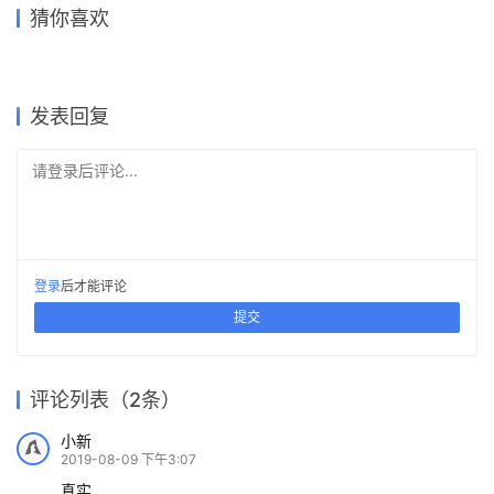
赛，网友：56个国家226个方
马岩松：人人都在奔命，建筑
GWP Architects创始人，华
访谈 / 里德（LAD）设计与广
大赛第一名，只有她敢这么
饰上干了六十年，依然还在继
猜你喜欢
案出炉，进击的建筑师们！
能帮人逃离吗？
人设计菁英，哈佛华南校友会
州1978创意园不得不说的那些
想！
续前行
董事 | 对话张国威
事儿
2019-08-07
2019-12-17
2019-07-09
2019-08-23
建筑设计
建筑设计
2019-06-13
2017-09-18
建筑设计
建筑设计
建筑设计
建筑设计
发表回复
请登录后评论...
登录
后才能评论
提交
评论列表（2条）
小新
2019-08-09 下午3:07
真实