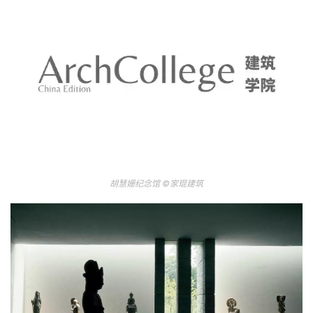
胡慧姗纪念馆
©
家琨建筑