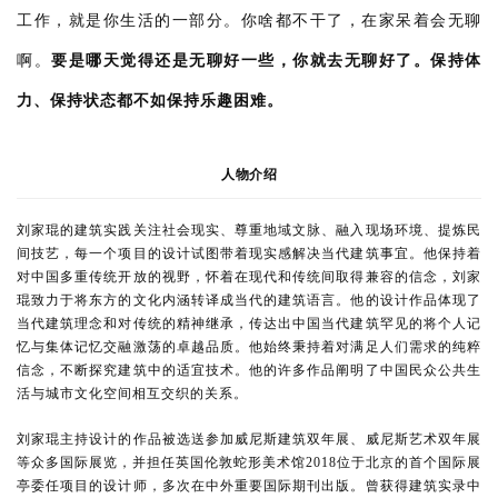
工作，就是你生活的一部分。你啥都不干了，在家呆着会无聊
啊。
要是哪天觉得还是无聊好一些，你就去无聊好了。保持体
力、保持状态都不如保持乐趣困难。
人物介绍
刘家琨的建筑实践关注社会现实、尊重地域文脉、融入现场环境、提炼民
间技艺，每一个项目的设计试图带着现实感解决当代建筑事宜。他保持着
对中国多重传统开放的视野，怀着在现代和传统间取得兼容的信念，刘家
琨致力于将东方的文化内涵转译成当代的建筑语言。他的设计作品体现了
当代建筑理念和对传统的精神继承，传达出中国当代建筑罕见的将个人记
忆与集体记忆交融激荡的卓越品质。他始终秉持着对满足人们需求的纯粹
信念，不断探究建筑中的适宜技术。他的许多作品阐明了中国民众公共生
活与城市文化空间相互交织的关系。
刘家琨主持设计的作品被选送参加威尼斯建筑双年展、威尼斯艺术双年展
等众多国际展览，并担任英国伦敦蛇形美术馆2018位于北京的首个国际展
亭委任项目的设计师，多次在中外重要国际期刊出版。曾获得建筑实录中