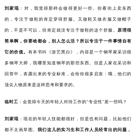
设
刘家琨
：
对，我觉得那样会做得更好一些。你看街上卖东西
计
的，专注于做鞋的肯定穿得舒服。又做鞋又做衣服又做帽子
的，不是不可以，但肯定就没专注于做鞋的这个舒服。
原理很
城
简单啊，你要啥都会，别人怎么活？所以专注于一件事情自有
市
与
它的价值。
有本书叫《游艺黑白》，内容是一个钢琴家采访很
登录
注册
景
多钢琴大师，我哪里知道钢琴的那些东西。但是人家在采访和
观
回答中，表露出来的专业标准，会给你很多启发：哦，他们的
顶尖人物原来是这样思考和要求的。
建
筑
临时工
：
会觉得今天的年轻人对待工作的“专业性”差一些吗？
专
教
刘家琨
：
现在的年轻人技能都很好，但是也有问题，比如他们
都不太画草图。
我们这儿的实习生和工作人员经常出的问题，
极