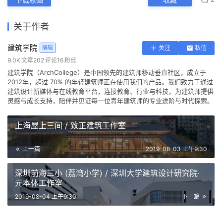
关于作者
建筑学院
编辑
关注
私信
9.0K
文章
202
评论
16
粉丝
建筑学院（ArchCollege）是中国领先的建筑师移动垂直社区，成立于
2012年，超过 70% 的年轻建筑师正在使用我们的产品。我们致力于通过
建筑设计新媒体与在线教育平台，连接教育、行业与科技，为建筑师提供
灵感与成长支持，陪伴并见证每一位青年建筑师的专业进阶与时代探索。
上海屋上三间 / 致正建筑工作室
上一篇
2019-08-03 上午9:30
深圳前海三小 (荔湾小学) / 深圳大学建筑设计研究院·
元本体工作室
2019-08-04 上午9:30
下一篇
中国人勇夺巴黎圣母院重建竞
中国女建筑师夺得英国经适房
他是林徽因的学生，在古建装