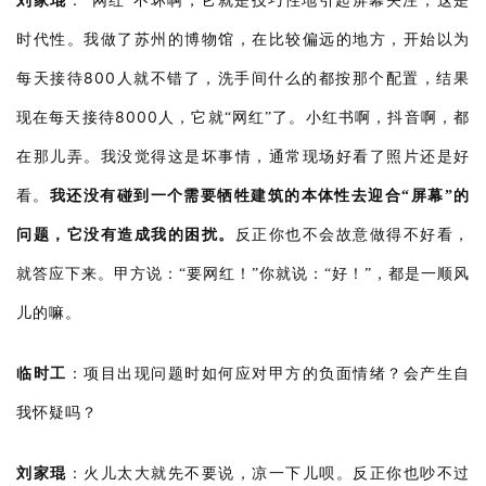
刘家琨
：
“网红”不坏啊，它就是技巧性地引起屏幕关注，这是
时代性。我做了苏州的博物馆，在比较偏远的地方，开始以为
800
每天接待
人就不错了，洗手间什么的都按那个配置，结果
8000
现在每天接待
人，它就“网红”了。
小红书啊，抖音啊，都
在那儿弄。我没觉得这是坏事情，通常现场好看了照片还是好
看。
我还没有碰到一个需要牺牲建筑的本体性去迎合“屏幕”的
问题，它没有造成我的困扰。
反正你也不会故意做得不好看，
就答应下来。甲方说：“要网红！”你就说：“好！”，都是一顺风
儿的嘛。
临时工
：
项目出现问题时如何应对甲方的负面情绪？会产生自
我怀疑吗？
刘家琨
：
火儿太大就先不要说，凉一下儿呗。反正你也吵不过