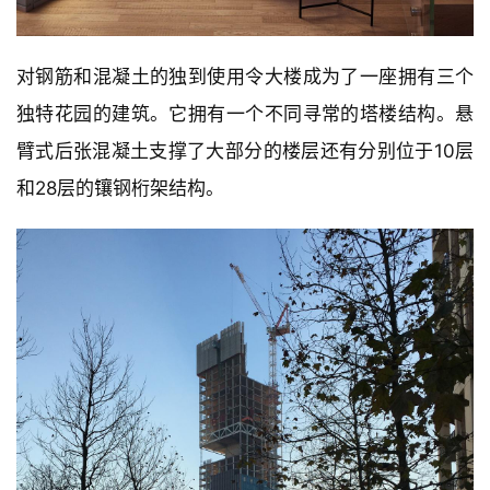
与
登录
注册
景
观
对钢筋和混凝土的独到使用令大楼成为了一座拥有三个
独特花园的建筑。它拥有一个不同寻常的塔楼结构。悬
建
臂式后张混凝土支撑了大部分的楼层还有分别位于10层
筑
和28层的镶钢桁架结构。
专
教
极
速
工
作
流