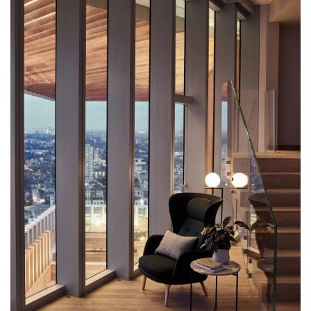
建
筑
设
计
室
内
设
计
城
市