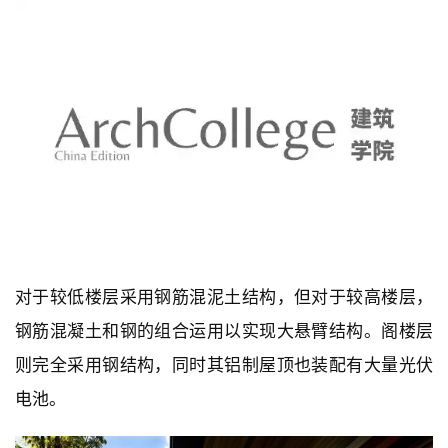
室
内
设
计
城
市
与
登录
注册
景
观
建
筑
专
教