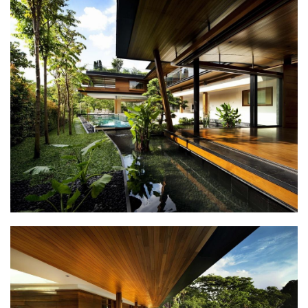
极
速
工
作
流
对于较低楼层采用钢筋混泥土结构，但对于较高楼层，
钢筋混凝土和钢的组合运用以实现大悬臂结构。阁楼层
则完全采用钢结构，同时其铝制屋顶也装配有大量光伏
电池。