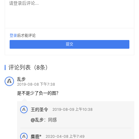
曲直流动，展现科技感：广州白云国际机场综合信息大
楼 / 武汉中合元创建筑设计
上一篇
2019-08-06 上午7:30
西南文旅新地标，昆明世博园改造提升项目 / JERDE
捷得建筑事务所
2019-08-06 上午9:30
下一篇
跳动的色彩×微笑的曲线，园
区建筑注入活力与情感：苏州
深圳粤港澳青年创业区（一
与森林共居——纽伯格私宅 /
猜你喜欢
新扬产业园 / FTA
期） / RSH+P + 华艺设计
之字形住宅 / Stukel
水下餐厅“Under” | Snohetta
Cutler Anderson Architects
Architecture
七舍合院 / 建筑营设计工作室
2023-07-16
2021-11-07
2019-03-26
2019-07-05
办公建筑设计
办公建筑设计
2022-10-22
2020-01-09
商业建筑设计
建筑设计
建筑设计
住宅建筑设计
发表回复
请登录后评论...