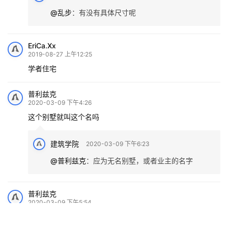
登录
后才能评论
提交
评论列表（8条）
乱步
2019-08-08 下午7:38
是不是少了负一的图？
王的圣令
2019-08-09 上午10:38
@乱步
：
同感
麋鹿°
2020-04-08 上午7:49
@乱步
：
有没有具体尺寸呢