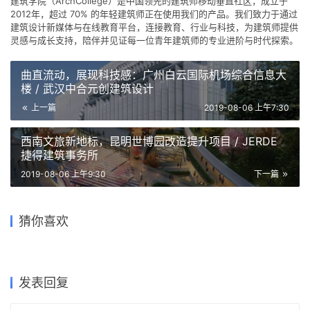
编辑版本版权归 ©
建筑学院官方网站
所有， 设计、图纸及照片版
权归设计方 ©
建筑学院
所有。
↗
查看作者在建筑学院发布的更多作品：
建筑学院 @ 建筑学院官方
网站
建筑设计
独立住宅
陡峭场地
8
下载原图
收藏
关于作者
建筑学院
编辑
关注
私信
9.0K
文章
202
评论
16
粉丝
建筑学院（ArchCollege）是中国领先的建筑师移动垂直社区，成立于
2012年，超过 70% 的年轻建筑师正在使用我们的产品。我们致力于通过
建筑设计新媒体与在线教育平台，连接教育、行业与科技，为建筑师提供
灵感与成长支持，陪伴并见证每一位青年建筑师的专业进阶与时代探索。