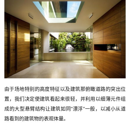
建
由于场地特别的高度特征以及建筑那俯瞰道路的突出位
筑
置，我们决定使建筑看起来很轻，并利用以细薄元件组
设
计
成的大型悬臂结构让建筑如同“漂浮”一般，以减小从道
路看到的建筑物的表观体量。