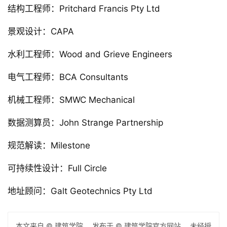
建筑事务所：iredale pedersen hook architects
地址：2 Grey Street Northam，澳大利亚
类别：文化中心
设计团队：Finn Pedersen, Adrian Iredale, Martyn 
Hook, Joel Fuller, Leo Showell, Catherine Dupuy, 
Mary McAree, Craig Nener, Rebecca HAwkett, 
Thomas Forbes
建筑面积：1450.0 m2
项目年份：2018
摄影师：Peter Bennetts
厂家：Lysaght
展览设计：Thylacine