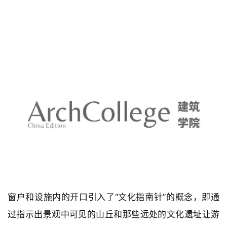
建
筑
设
计
室
内
设
计
城
市