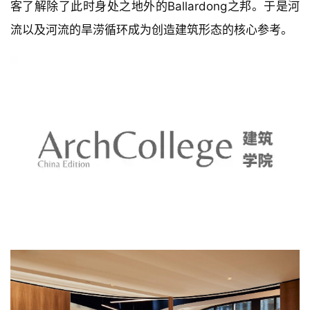
与
登录
注册
景
观
建
筑
专
教
极
速
窗户和设施内的开口引入了“文化指南针”的概念，即通
工
作
过指示出景观中可见的山丘和那些远处的文化遗址让游
流
客了解除了此时身处之地外的Ballardong之邦。于是河
流以及河流的旱涝循环成为创造建筑形态的核心参考。