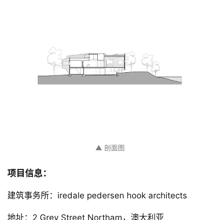
▲ 西北立面图
▲ 剖面图