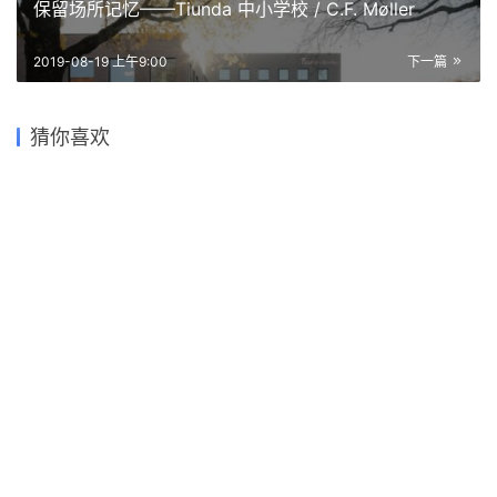
关于作者
建筑学院
编辑
关注
私信
9.0K
文章
202
评论
16
粉丝
建筑学院（ArchCollege）是中国领先的建筑师移动垂直社区，成立于
2012年，超过 70% 的年轻建筑师正在使用我们的产品。我们致力于通过
建筑设计新媒体与在线教育平台，连接教育、行业与科技，为建筑师提供
灵感与成长支持，陪伴并见证每一位青年建筑师的专业进阶与时代探索。
运河之畔的抽象人文艺术：波将金剧院 / Maich Swift
Architects
上一篇
2019-08-19 上午7:30
保留场所记忆——Tiunda 中小学校 / C.F. Møller
2019-08-19 上午9:00
下一篇
云南边陲上的度假聚落：华江
翡华金科温泉度假酒店 / 深圳
从广场走上屋面-布拉格伏尔
芝加哥大学学生健康中心 /
猜你喜欢