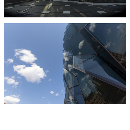
筑
专
教
极
速
工
作
流