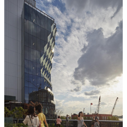
发，建筑位于西13街和14街之间。在底层将设立美国创世纪
互动营销中心，现代豪华汽车品牌在八楼的整体，另外私人
资本投资公司喜达屋集团控股公司也在八楼。该项目共创建
了185平方米的户外空间，包括共享的屋顶平台和毗邻公园
的二层公共集会空间。它还拥有约3700平方米的零售空
间，一直通往第十大道。