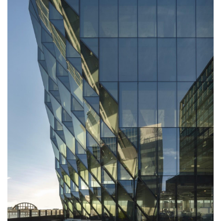
（Jeanne Gang）领导，他们一直致力于研究太阳对建筑
设
计
和环境的影响。该项目所采用的“太阳能雕刻”就是用建筑表
现出了这位明星建筑师的风格理念，并展示了如何使用这种
约束条件产生令人兴奋的设计。最终形成了一个雕塑立面，
室
内
并突出了室内空间和室外空间的围护结构。同时较高的楼层
设
中有充足的光线和空气。在设计层面，建筑的角落通过精心
计
设计，创建了私人阳台，并能俯瞰高线公园和哈德逊河。该
大楼的底层一层较窄，而较高的楼层较宽。
城
市
与
登录
注册
景
观
建