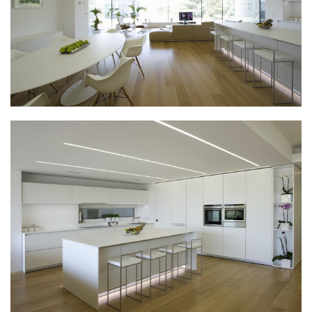
建
筑
专
教
极
速
工
作
流