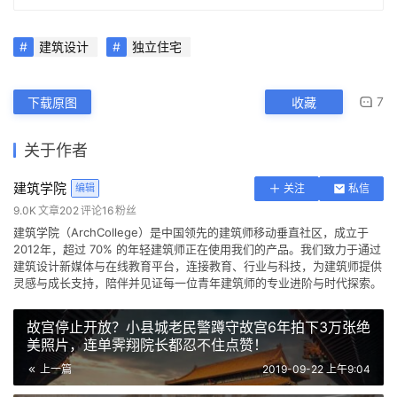
建筑设计
独立住宅
7
下载原图
收藏
关于作者
建筑学院
编辑
关注
私信
9.0K
文章
202
评论
16
粉丝
建筑学院（ArchCollege）是中国领先的建筑师移动垂直社区，成立于
2012年，超过 70% 的年轻建筑师正在使用我们的产品。我们致力于通过
建筑设计新媒体与在线教育平台，连接教育、行业与科技，为建筑师提供
灵感与成长支持，陪伴并见证每一位青年建筑师的专业进阶与时代探索。
故宫停止开放？小县城老民警蹲守故宫6年拍下3万张绝
美照片，连单霁翔院长都忍不住点赞！
上一篇
2019-09-22 上午9:04