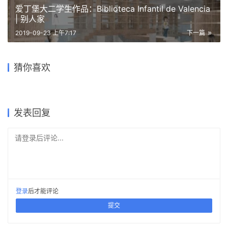
爱丁堡大二学生作品：Biblioteca Infantil de Valencia
| 别人家
2019-09-23 上午7:17
下一篇
串联的无界活动空间：杭州市
滨江区东方郡幼儿园江晖分园
荒山翠谷间，公共与私密交融
东台图书馆综合体改造 / ORIA
桐庐流云乡墅，山野间的隐世
/ 浙江大学建筑设计研究院有
猜你喜欢
— 阿富汗巴米扬省医院
和睿建筑
融入经典元素的华盛顿圣经博
秘境 / MDO木君建筑设计
限公司
物馆 / SmithGroup
古运河边的咖啡厅 / 有点建筑
2018-07-30
2021-11-17
2021-12-09
2023-04-11
医疗建筑
建筑设计
2019-06-19
2023-04-26
住宅建筑设计
建筑设计
公共建筑设计
商业建筑设计
发表回复
请登录后评论...
登录
后才能评论
提交