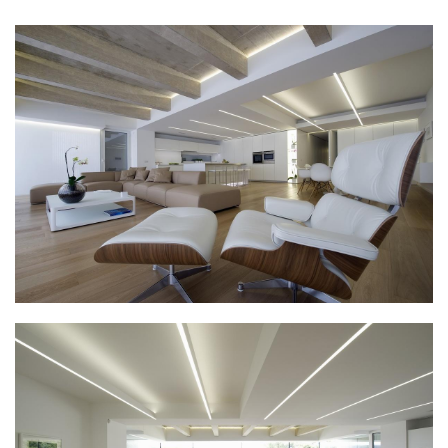
筑
设
计
室
内
设
计
城
市
与
登录
注册
景
观