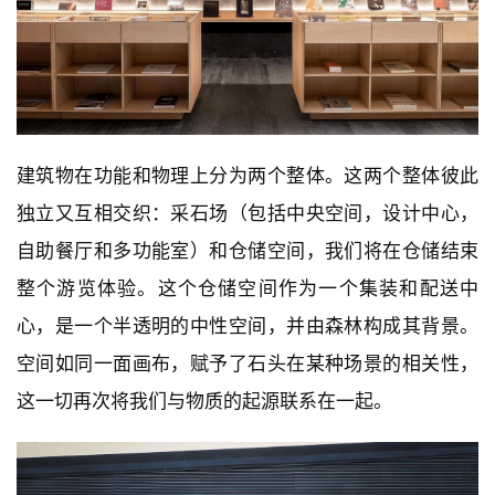
与
登录
注册
景
观
建
筑
建筑物在功能和物理上分为两个整体。这两个整体彼此
专
独立又互相交织：采石场（包括中央空间，设计中心，
教
自助餐厅和多功能室）和仓储空间，我们将在仓储结束
整个游览体验。这个仓储空间作为一个集装和配送中
极
心，是一个半透明的中性空间，并由森林构成其背景。
速
工
空间如同一面画布，赋予了石头在某种场景的相关性，
作
这一切再次将我们与物质的起源联系在一起。
流