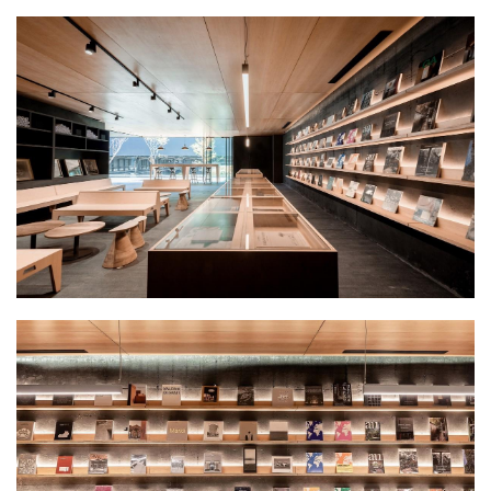
建
筑
设
计
室
内
设
计
城
市