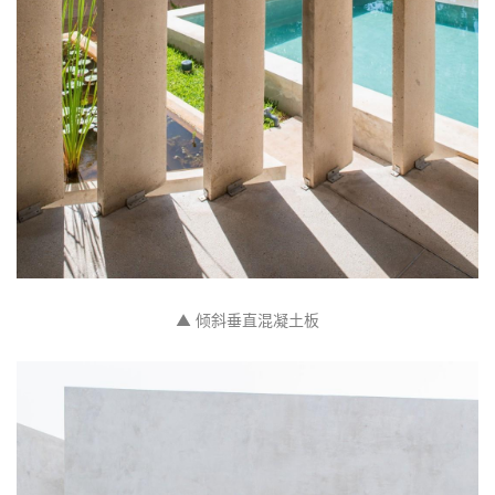
▲ 二层卧室
容量定义回应了用户分析的调整、开发限制和被动系统
标准的应用。施工方法则是该地区最常见的模式，基于
混凝土砖、梁和板。这样的建筑结构显然可以降低维护
成本。室内地板为混凝土，预制板，固定家具和垂直挡
板组装在一起。所有墙壁和低天花板都涂有抛光防水水
泥基灰泥。露台和地板以及室外铺砌由防滑粗糙混凝土
制成。窗户的设置方式强调了内部与外界的连接。