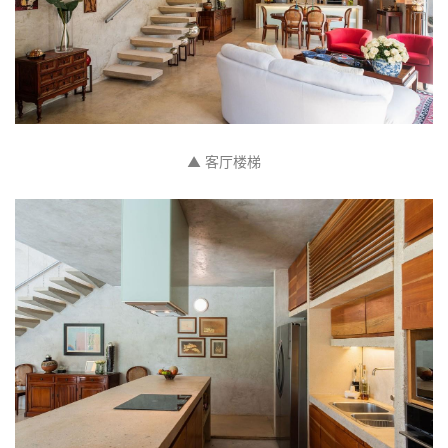
与
登录
注册
景
观
建
筑
专
教
极
速
工
作
流