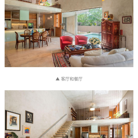
▲ 客厅橘黄色大门
建
筑
设
计
室
内
设
计
城
市
▲ 落地玻璃窗模糊了客厅内外边界