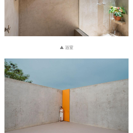
▲ 从泳池看向走廊