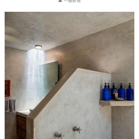
▲ 倾斜垂直混凝土板