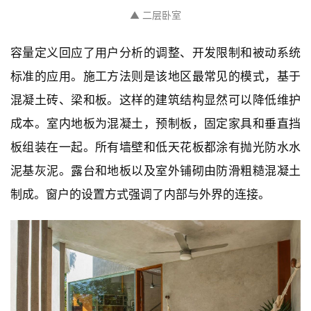
▲ 从厨房看向楼梯