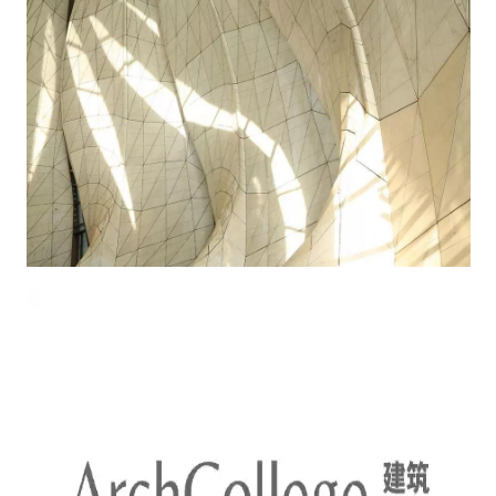
建
筑
设
计
室
内
设
计
城
市