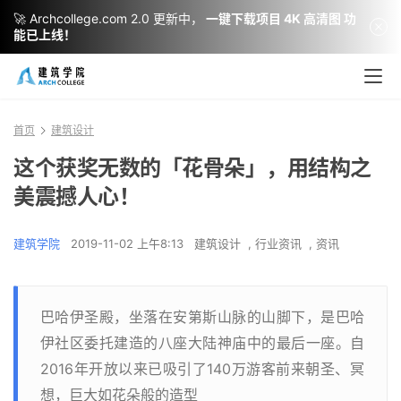
🚀 Archcollege.com 2.0 更新中，
一键下载项目 4K 高清图 功
能已上线！
首页
建筑设计
这个获奖无数的「花骨朵」，用结构之
美震撼人心！
建筑学院
2019-11-02 上午8:13
建筑设计
,
行业资讯
,
资讯
巴哈伊圣殿，坐落在安第斯山脉的山脚下，是巴哈
伊社区委托建造的八座大陆神庙中的最后一座。自
2016年开放以来已吸引了140万游客前来朝圣、冥
想，巨大如花朵般的造型