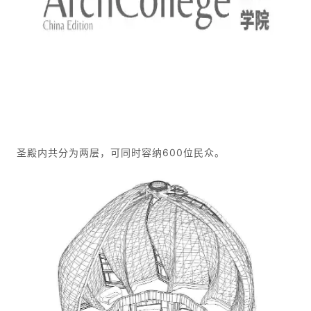
与
景
观
建
筑
专
教
圣殿内共分为两层，可同时容纳600位民众。
极
速
工
作
流