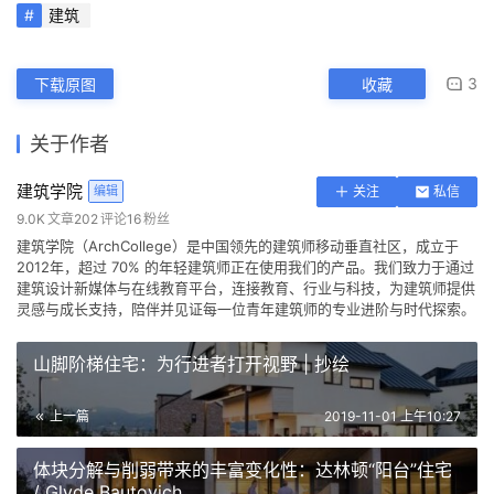
建筑
3
下载原图
收藏
关于作者
建筑学院
编辑
关注
私信
9.0K
文章
202
评论
16
粉丝
建筑学院（ArchCollege）是中国领先的建筑师移动垂直社区，成立于
2012年，超过 70% 的年轻建筑师正在使用我们的产品。我们致力于通过
建筑设计新媒体与在线教育平台，连接教育、行业与科技，为建筑师提供
灵感与成长支持，陪伴并见证每一位青年建筑师的专业进阶与时代探索。
山脚阶梯住宅：为行进者打开视野 | 抄绘
上一篇
2019-11-01 上午10:27
体块分解与削弱带来的丰富变化性：达林顿“阳台”住宅
/ Glyde Bautovich