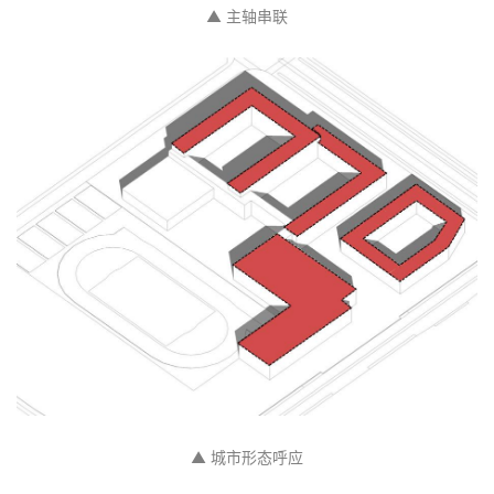
与
登录
注册
景
观
▲ 主轴串联
建
筑
专
教
极
速
工
作
流