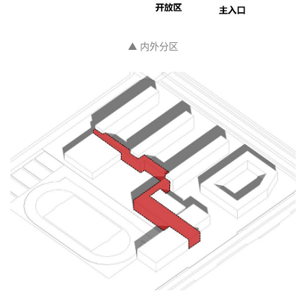
建
▲ 内外分区
筑
设
计
室
内
设
计
城
市