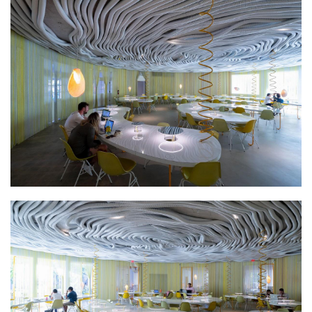
建
筑
设
计
室
内
设
计
城
市