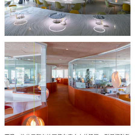
与
登录
注册
景
观
建
筑
专
教
极
速
工
作
流