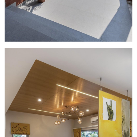
登录
注册
景
观
建
筑
专
教
极
速
工
作
流