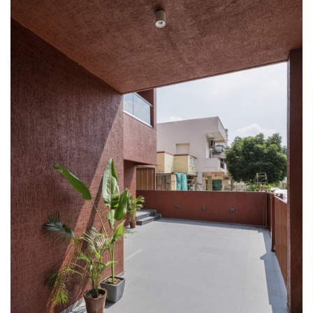
建
筑
设
计
室
内
设
计
城
市
与