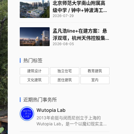
北京师范大学南山附属高
级中学 / 钟中+钟波涛工作
2026-07-29
室
孟凡浩line+在建方案：悬
浮双塔，杭州天伟控股集
2026-08-05
团总部
热门标签
建筑设计
独立住宅
教育建筑
文化建筑
居住建筑
室内
近期热门事务所
Wutopia Lab
2013年俞挺与闵而尼创立于上海的
Wutopia Lab，是一个以魔幻现实主
义，创造日常奇迹的全球本地化先锋建