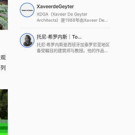
筑设计事务所。Wutopia Lab以复杂系
XaveerdeGeyter
统这种新的思维范式为基础，以上海性
和生活性为介入设计的原点，以建筑为
XDGA（Xaveer De Geyter
工具，从而推动建筑学和社会学进步。
Architects）是1988年由Xaveer De
Wutopia Lab曾在2022 The Plan
Geyter在布鲁塞尔和巴黎创立的建筑、
Award中获Honourable Mention，在
城市与景观设计事务所。事务所以其激
托尼·希罗内斯｜Toni Gironès
2022 DFA中获Merit,2021 Architizer
进的设计方法、多元的专业团队和国际
A+ Firm Awards中获Special
化的作品著称，曾获密斯·凡·德罗奖、
托尼·希罗内斯是西班牙加泰罗尼亚地区
Mention：Best Young Firm，2020 IF
Bigmat奖等多项重要奖项。XDGA主张
备受瞩目的建筑师与教授。他的作品深
Design Award，入选2017、2019、
建筑不是固定功能或解决问题，而是开
深植根于当地环境，擅长运用本土材料
景观
2021年度《安邸AD》AD100榜单，
启场地的潜在可能，处理不确定性，容
与可持续策略，创造性地处理边界、光
序列
2018年Archdaily评选的a selection of
纳多样且未预见的生活场景。其作品涵
线与中间空间的过渡，以此提升空间的
the world’s best Architects，以及
盖文化、教育、居住、商业等多种类
可居住性。其代表作如塞罗巨石陵墓文
Architectural Record 评选的Design
型，遍布欧洲及全球。
化服务空间、巴达洛纳35住宅等，都体
Vanguard，是2018年度唯一入选的中
现了对场地历史的尊重与现代的转译，
国事务所。
展现出一种诗意的、缓慢的建筑叙事。