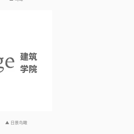
▲ 日景鸟瞰