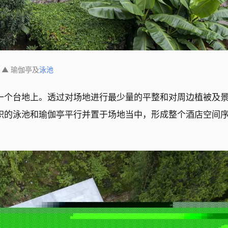
▲ 瑜伽亭及
泳池
一个台地上。透过对场地进行最少量的平整和对周边植被及
积的泳池和瑜伽亭平行并置于场地当中，形成整个酒店空间