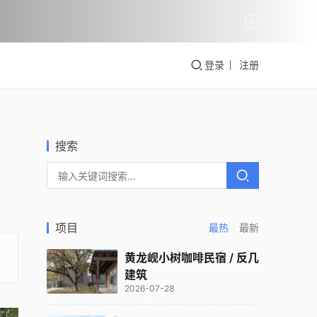
登录
注册
搜索
项目
最热
最新
黄龙岘小树咖啡民宿 / 反几
建筑
2026-07-28