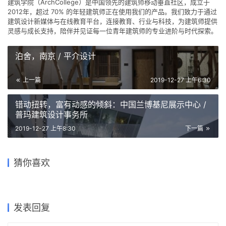
建筑学院（ArchCollege）是中国领先的建筑师移动垂直社区，成立于
2012年，超过 70% 的年轻建筑师正在使用我们的产品。我们致力于通过
建筑设计新媒体与在线教育平台，连接教育、行业与科技，为建筑师提供
灵感与成长支持，陪伴并见证每一位青年建筑师的专业进阶与时代探索。
泊舍，南京 / 平介设计
上一篇
2019-12-27 上午6:30
错动扭转，富有动感的倾斜：中国兰博基尼展示中心 /
普玛建筑设计事务所
2019-12-27 上午8:30
下一篇
El Cortijo住宅：微缩的老城肌
基于特色基因传承的乡村功能
山外富士无限幼儿园 / 迪卡建
理 | Felipe Assadi
提升改造示范——西安建筑科
透明‘外衣’，CO’Met 体育中心
猜你喜欢
筑设计中心
Arquitextos
临海市协成幼儿园 / 任天建筑
流通空间，Yvyraju 之家 /
技大学建筑学院
/ CMA+FMS+ Populus
工作室
OMCM arquitectos
2023-04-30
2019-03-26
2022-06-08
2023-04-04
建筑设计
建筑设计
2024-03-22
2023-03-31
公共建筑设计
体育建筑
建筑设计
建筑设计
发表回复