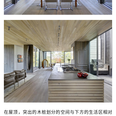
计
室
内
设
计
城
市
与
登录
注册
景
观
建
在屋顶，突出的木桩划分的空间与下方的生活区相对
筑