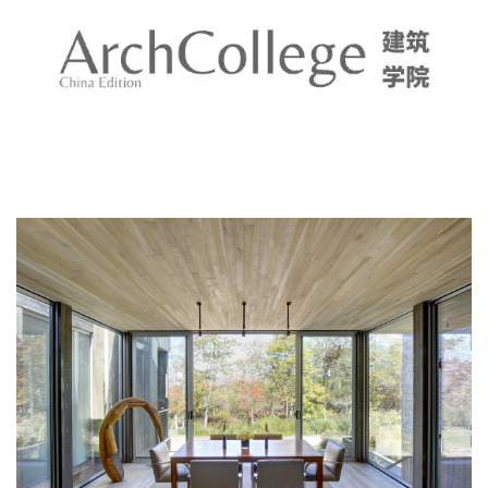
建
筑
设