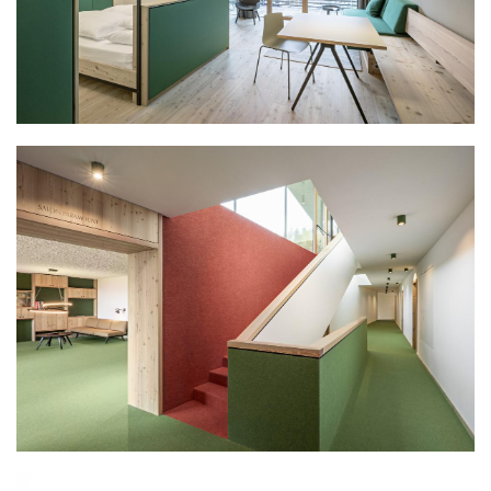
与
登录
注册
景
观
建
筑
专
教
极
速
工
作
流