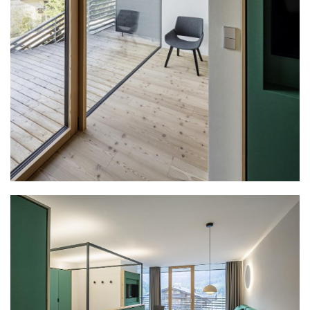
建
筑
设
计
室
内
设
计
城
市