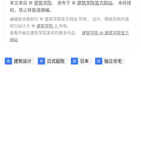
本文来自 ©
建筑学院
， 发布于 ©
建筑学院官方网站
。 未经授
权，禁止转载或摘编。
编辑版本版权归 ©
建筑学院官方网站
所有， 设计、图纸及照片版
权归设计方 ©
建筑学院
所有。
↗
查看作者在建筑学院发布的更多作品：
建筑学院 @ 建筑学院官方
网站
建筑设计
日式庭院
日本
独立住宅
1
下载原图
收藏
关于作者
建筑学院
编辑
关注
私信
9.0K
文章
202
评论
16
粉丝
建筑学院（ArchCollege）是中国领先的建筑师移动垂直社区，成立于
2012年，超过 70% 的年轻建筑师正在使用我们的产品。我们致力于通过
建筑设计新媒体与在线教育平台，连接教育、行业与科技，为建筑师提供