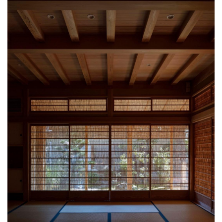
筑
设
计
室
内
设
计
城
市
与
登录
注册
景
观