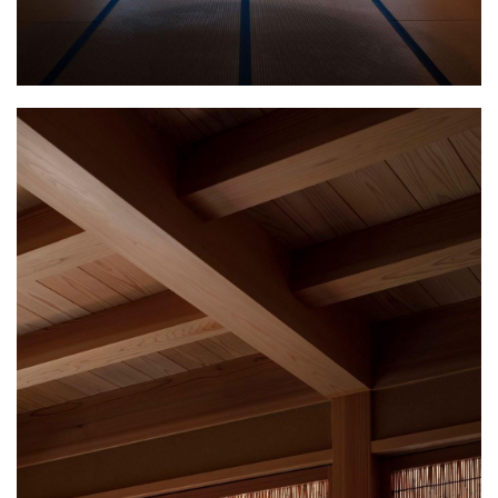
建
筑
专
教
极
速
工
作
流