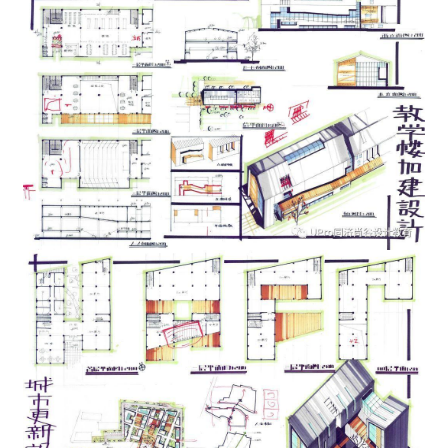
建
筑
设
计