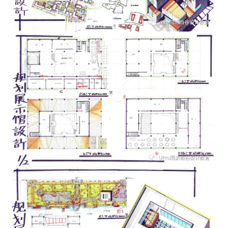
室
内
设
计
城
市
与
登录
注册
景
观
建
筑
专