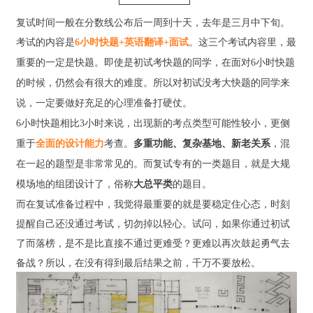
复试时间一般在分数线公布后一周到十天，去年是三月中下旬。
考试的内容是
6小时快题+英语翻译+面试
。这三个考试内容里，最
重要的一定是快题。即使是初试考快题的同学，在面对6小时快题
的时候，仍然会有很大的难度。所以对初试没考大快题的同学来
说，一定要做好充足的心理准备打硬仗。
6小时快题相比3小时来说，出现新的考点类型可能性较小，更侧
重于
全面的设计能力
考查。
多重功能、复杂基地、新老关系
，混
在一起的题型是非常常见的。而复试专有的一类题目，就是大规
模场地的组团设计了，俗称
大总平类
的题目。
而在复试准备过程中，我觉得最重要的就是要稳定住心态，时刻
提醒自己还没通过考试，切勿掉以轻心。试问，如果你通过初试
了而落榜，是不是比直接不通过更难受？更难以再次鼓起勇气去
备战？所以，在没有得到最后结果之前，千万不要放松。