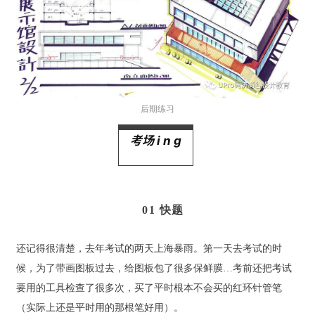
教
极
速
工
后期练习
作
流
考场 i n g
01 快题
还记得很清楚，去年考试的两天上海暴雨。第一天去考试的时
候，为了带画图板过去，给图板包了很多保鲜膜…考前还把考试
要用的工具检查了很多次，买了平时根本不会买的红环针管笔
（实际上还是平时用的那根笔好用）。