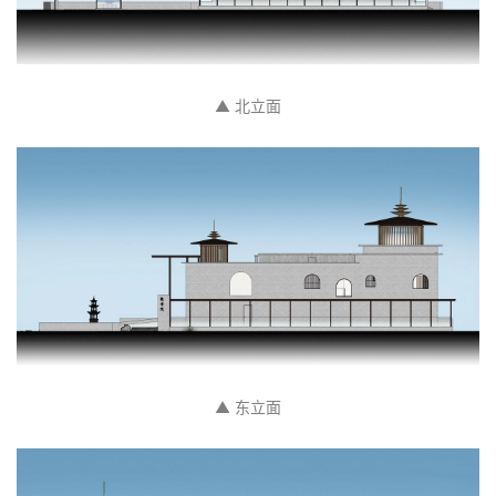
▲ 北立面
▲ 东立面