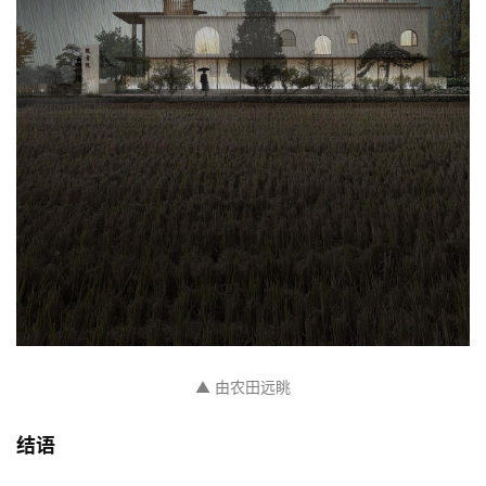
▲ 由农田远眺
结语