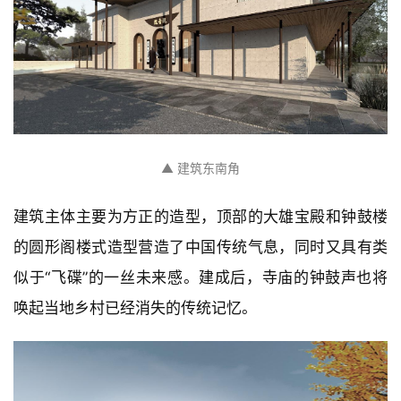
建
筑
设
计
▲ 建筑东南角
建筑主体主要为方正的造型，顶部的大雄宝殿和钟鼓楼
室
内
的圆形阁楼式造型营造了中国传统气息，同时又具有类
设
似于“飞碟”的一丝未来感。建成后，寺庙的钟鼓声也将
计
唤起当地乡村已经消失的传统记忆。
城
市