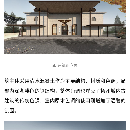
与
登录
注册
景
观
建
筑
专
教
▲ 建筑正立面
极
筑主体采用清水混凝土作为主要结构、材质和色调，局
速
部为深咖啡色的钢结构，整体色调也呼应了扬州城内古
工
建筑的传统色调，室内原木色调的使用则增加了温馨的
作
流
氛围。