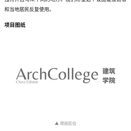
▲ 服务中心玻璃立面
我们很高兴看到整个项目已经完成，不同的元素按照我
们的预期和设计已经落实。这个地方很偏远，天气条件
有时非常恶劣。各方都作出了巨大的努力。看到这个项
目被当地社区所接受，是令人兴奋的。Andøya 是一个
独特并且与众不同的地方。我们希望这个设施能被游客
和当地居民反复使用。