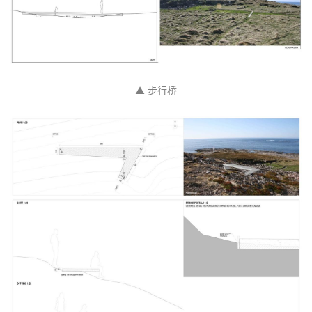
▲ 圣地南侧休息区
▲ 步行桥