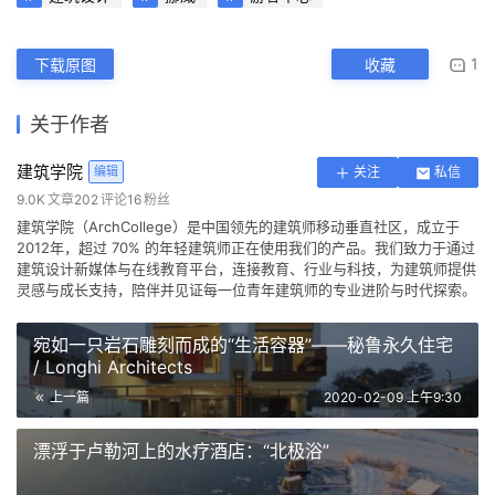
结构工程师：K. Apeland
景观建筑师：Aaste Gulden Sakya
项目负责人：Hugo Fagermo, Norwegian Scenic 
Routes
承包商：VEIDEKKE Entreprenør
本文来自 ©
建筑学院
， 发布于 ©
建筑学院官方网站
。 未经授
权，禁止转载或摘编。
编辑版本版权归 ©
建筑学院官方网站
所有， 设计、图纸及照片版
权归设计方 ©
建筑学院
所有。
↗
查看作者在建筑学院发布的更多作品：
建筑学院 @ 建筑学院官方
网站
建筑设计
挪威
游客中心