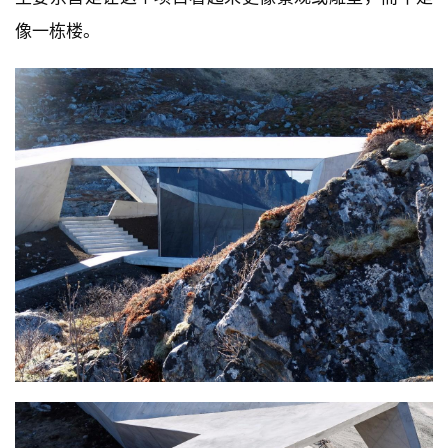
通过在景观中引入各种元素，建筑师揭示了场地固有的
内在特征。我们希望这些元素被展示出来并逐渐地体验
建
它们，也鼓励对场地进行进一步的探索和体验。这些元
筑
设
素和谐地融入现有的地形。我们想要谨慎地前进，但也
计
要大胆地与周围的风景遥相呼应。
建筑的主要表达形式是以折叠状的混凝土板，这一设计
室
内
参照了附近参差错落的山峰。相同的材料下覆盖着不同
设
的功能区域，同时与周围的景观环境形成对应。我们的
计
主要宗旨是让这个项目看起来更像景观或雕塑，而不是
像一栋楼。
城
市
与
登录
注册
景
观