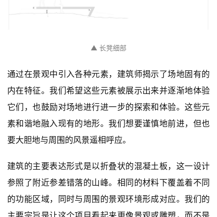
▲ 长凳细部