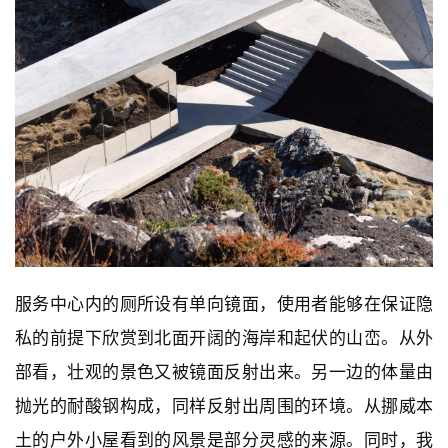
建
筑
专
教
极
速
工
作
流