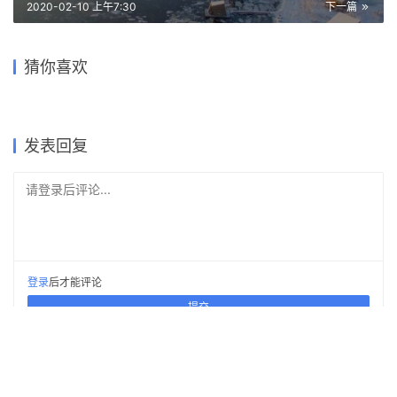
1
下载原图
收藏
关于作者
建筑学院
编辑
关注
私信
9.0K
文章
202
评论
16
粉丝
建筑学院（ArchCollege）是中国领先的建筑师移动垂直社区，成立于
2012年，超过 70% 的年轻建筑师正在使用我们的产品。我们致力于通过
建筑设计新媒体与在线教育平台，连接教育、行业与科技，为建筑师提供
灵感与成长支持，陪伴并见证每一位青年建筑师的专业进阶与时代探索。
宛如一只岩石雕刻而成的“生活容器”——秘鲁永久住宅
/ Longhi Architects
上一篇
2020-02-09 上午9:30
漂浮于卢勒河上的水疗酒店：“北极浴”
2020-02-10 上午7:30
下一篇