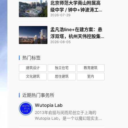
北京师范大学南山附属高
级中学 / 钟中+钟波涛工作
2026-07-29
室
孟凡浩line+在建方案：悬
浮双塔，杭州天伟控股集
2026-08-05
团总部
热门标签
建筑设计
独立住宅
教育建筑
文化建筑
居住建筑
室内
近期热门事务所
Wutopia Lab
2013年俞挺与闵而尼创立于上海的
Wutopia Lab，是一个以魔幻现实主
义，创造日常奇迹的全球本地化先锋建