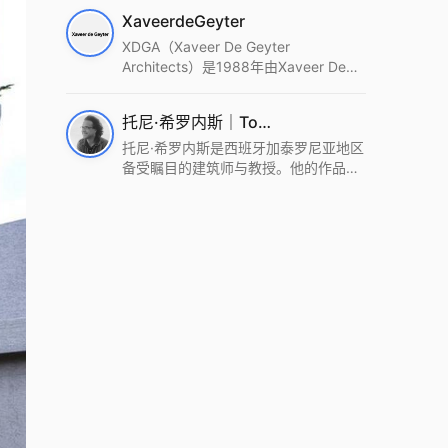
筑设计事务所。Wutopia Lab以复杂系
XaveerdeGeyter
统这种新的思维范式为基础，以上海性
和生活性为介入设计的原点，以建筑为
XDGA（Xaveer De Geyter
工具，从而推动建筑学和社会学进步。
Architects）是1988年由Xaveer De
Wutopia Lab曾在2022 The Plan
Geyter在布鲁塞尔和巴黎创立的建筑、
Award中获Honourable Mention，在
城市与景观设计事务所。事务所以其激
托尼·希罗内斯｜Toni Gironès
2022 DFA中获Merit,2021 Architizer
进的设计方法、多元的专业团队和国际
A+ Firm Awards中获Special
化的作品著称，曾获密斯·凡·德罗奖、
托尼·希罗内斯是西班牙加泰罗尼亚地区
Mention：Best Young Firm，2020 IF
Bigmat奖等多项重要奖项。XDGA主张
备受瞩目的建筑师与教授。他的作品深
Design Award，入选2017、2019、
建筑不是固定功能或解决问题，而是开
深植根于当地环境，擅长运用本土材料
2021年度《安邸AD》AD100榜单，
启场地的潜在可能，处理不确定性，容
与可持续策略，创造性地处理边界、光
2018年Archdaily评选的a selection of
纳多样且未预见的生活场景。其作品涵
线与中间空间的过渡，以此提升空间的
the world’s best Architects，以及
盖文化、教育、居住、商业等多种类
可居住性。其代表作如塞罗巨石陵墓文
Architectural Record 评选的Design
型，遍布欧洲及全球。
化服务空间、巴达洛纳35住宅等，都体
Vanguard，是2018年度唯一入选的中
现了对场地历史的尊重与现代的转译，
国事务所。
展现出一种诗意的、缓慢的建筑叙事。