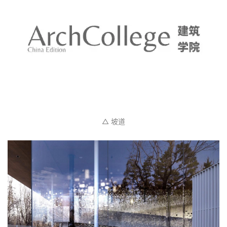
建
△ 下沉庭院
筑
设
计
室
内
设
计