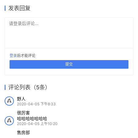
章堰文化馆，上海 / 水平线设计
上一篇
2020-04-04 上午9:30
保留历史精湛工艺的美丽木结构，中世纪谷仓改造
2020-04-07 上午7:30
下一篇
体块分解与削弱带来的丰富变
化性：达林顿“阳台”住宅 /
五福山水龙家宴餐厅 / 小写建
乡居倒影——龙游后山头28号
凝固的正义•常州市中级人民
乌尼埃朗学校兽医院 / Lins
猜你喜欢
Glyde Bautovich
筑
宅 / 中国美术学院风景建筑设
Arté MK超高层住宅酒店综合
法院扩建 / 简和建筑
Arquitetos Associados
计研究总院
体 / SPARK
2019-11-02
2023-09-21
2023-07-05
2024-01-16
住宅建筑设计
商业建筑设计
2020-04-02
2021-09-01
办公建筑设计
医疗建筑
建筑设计
城市综合体
发表回复
请登录后评论...