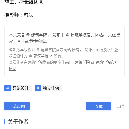
项目地址 : 北京市
主创建筑师 : 陶磊
设计团队：陶磊，康伯州，陈真，赵炜鑫，周余牧玲
结构顾问：王庆海
景观：TAOA陶磊建筑
室内：TAOA陶磊建筑
施工：盛长维团队
摄影师 : 陶磊
本文来自 ©
建筑学院
， 发布于 ©
建筑学院官方网站
。 未经授