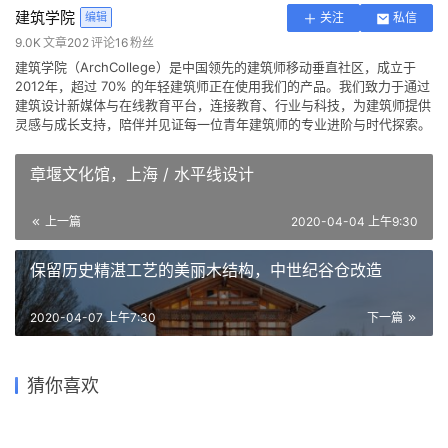
权，禁止转载或摘编。
编辑版本版权归 ©
建筑学院官方网站
所有， 设计、图纸及照片版
权归设计方 ©
建筑学院
所有。
↗
查看作者在建筑学院发布的更多作品：
建筑学院 @ 建筑学院官方
网站
建筑设计
独立住宅
5
下载原图
收藏
关于作者
建筑学院
编辑
关注
私信
9.0K
文章
202
评论
16
粉丝
建筑学院（ArchCollege）是中国领先的建筑师移动垂直社区，成立于
2012年，超过 70% 的年轻建筑师正在使用我们的产品。我们致力于通过
建筑设计新媒体与在线教育平台，连接教育、行业与科技，为建筑师提供
灵感与成长支持，陪伴并见证每一位青年建筑师的专业进阶与时代探索。