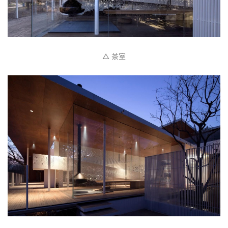
城
市
与
△ 坡道
登录
注册
景
观
建
筑
专
教
极
速
△ 茶室
工