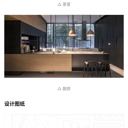
作
流
△ 茶室