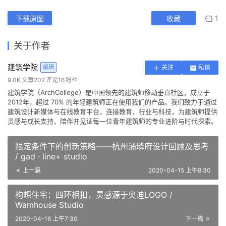
制造商：
Kohler, Toto, Acor, Alexindo, Dekson, Dulux, Ikea, P
hilip, Rucika, Schneider 
Electric, Torro, Trimble, twinlite
主创建筑师：Realrich Sjarief
项目团队：Amud, Mohammad Enoh, Alifian 
Kharisma, Miftahuddin Nurdayat, Septrio Effendi, 
Fakhriyah Khairunnisa, Vivi Yani Santosa, Tirta 
Budiman, Aqidon Noor Khafid, Amirul Farras
业主：Realrich Sjarief, Laurensia Yudith
工程设计：Singgih Suryanto, Sudjatmiko, Endang 
Syamsuddin, Eddy Bahtiar, Yudi Atang, Sakum
景观设计：Realrich Architecture Workshop