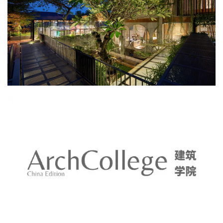
与
登录
注册
景
观
建
筑
专
教
极
速
工
作
流