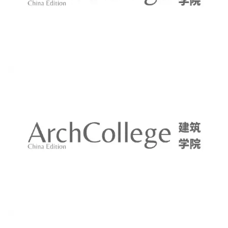
建筑师利用了混凝土，钢和竹制垂直百叶窗等基础材料
设计了建筑的立面。同时，建筑师希望借助这个项目去
探讨印度尼西亚本土建筑与小型商业模式融合的可能。
甚至，建筑师还希望在打造良好私密和公共空间区分的
前提下，于未来置入一家对外开放的咖啡店。整个项目
的建造是由来自西爪哇省（west java）的工匠所完成
的，他们不光在竹结构的建造过程中使用了传统的鱼嘴
节点，还尝试将现代的钢结构建造手法融入其中。