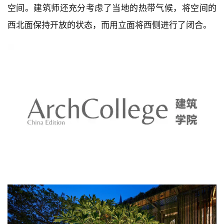
项目的工匠精神和事务所的实验先锋性。这些材料包括
了钢铁、木材、玻璃、金属、石膏、竹子、塑料、石材
和混凝土。建筑师对整个空间平面的设计保持了一个开
建
放灵活的态度，并给未来设计改造的可能预留了充足的
筑
设
空间。建筑师还充分考虑了当地的热带气候，将空间的
计
西北面保持开放的状态，而用立面将西侧进行了闭合。
室
内
设
计
城
市