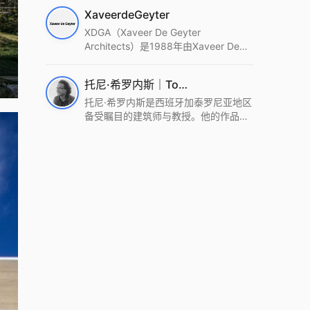
筑设计事务所。Wutopia Lab以复杂系
XaveerdeGeyter
统这种新的思维范式为基础，以上海性
和生活性为介入设计的原点，以建筑为
XDGA（Xaveer De Geyter
工具，从而推动建筑学和社会学进步。
Architects）是1988年由Xaveer De
Wutopia Lab曾在2022 The Plan
Geyter在布鲁塞尔和巴黎创立的建筑、
Award中获Honourable Mention，在
城市与景观设计事务所。事务所以其激
托尼·希罗内斯｜Toni Gironès
2022 DFA中获Merit,2021 Architizer
进的设计方法、多元的专业团队和国际
A+ Firm Awards中获Special
化的作品著称，曾获密斯·凡·德罗奖、
托尼·希罗内斯是西班牙加泰罗尼亚地区
Mention：Best Young Firm，2020 IF
Bigmat奖等多项重要奖项。XDGA主张
备受瞩目的建筑师与教授。他的作品深
Design Award，入选2017、2019、
建筑不是固定功能或解决问题，而是开
深植根于当地环境，擅长运用本土材料
2021年度《安邸AD》AD100榜单，
启场地的潜在可能，处理不确定性，容
与可持续策略，创造性地处理边界、光
2018年Archdaily评选的a selection of
纳多样且未预见的生活场景。其作品涵
线与中间空间的过渡，以此提升空间的
the world’s best Architects，以及
盖文化、教育、居住、商业等多种类
可居住性。其代表作如塞罗巨石陵墓文
Architectural Record 评选的Design
型，遍布欧洲及全球。
化服务空间、巴达洛纳35住宅等，都体
Vanguard，是2018年度唯一入选的中
现了对场地历史的尊重与现代的转译，
国事务所。
展现出一种诗意的、缓慢的建筑叙事。