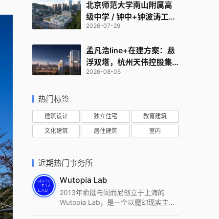
北京师范大学南山附属高
级中学 / 钟中+钟波涛工作
2026-07-29
室
孟凡浩line+在建方案：悬
浮双塔，杭州天伟控股集
2026-08-05
团总部
热门标签
建筑设计
独立住宅
教育建筑
文化建筑
居住建筑
室内
近期热门事务所
Wutopia Lab
2013年俞挺与闵而尼创立于上海的
Wutopia Lab，是一个以魔幻现实主
义，创造日常奇迹的全球本地化先锋建