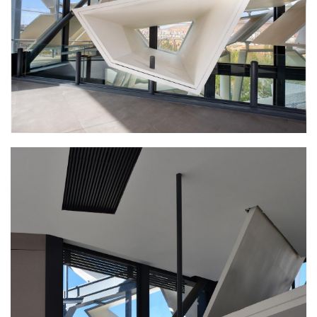
建
筑
设
计
室
内
设
计
城
市