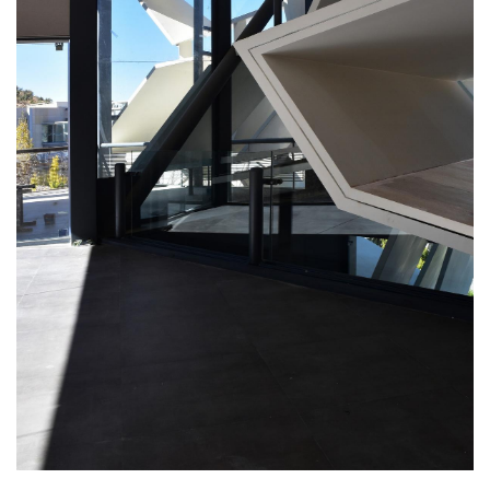
与
登录
注册
景
观
建
筑
专
教
极
速
工
作
流