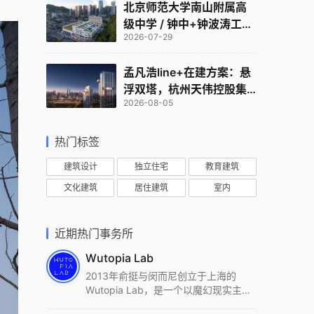
北京师范大学南山附属高
级中学 / 钟中+钟波涛工作
2026-07-29
室
孟凡浩line+在建方案：悬
浮双塔，杭州天伟控股集
2026-08-05
团总部
热门标签
建筑设计
独立住宅
教育建筑
文化建筑
居住建筑
室内
近期热门事务所
Wutopia Lab
2013年俞挺与闵而尼创立于上海的
Wutopia Lab，是一个以魔幻现实主
义，创造日常奇迹的全球本地化先锋建