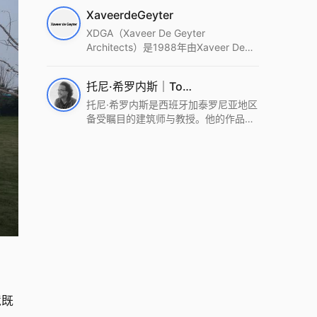
筑设计事务所。Wutopia Lab以复杂系
XaveerdeGeyter
统这种新的思维范式为基础，以上海性
和生活性为介入设计的原点，以建筑为
XDGA（Xaveer De Geyter
工具，从而推动建筑学和社会学进步。
Architects）是1988年由Xaveer De
Wutopia Lab曾在2022 The Plan
Geyter在布鲁塞尔和巴黎创立的建筑、
Award中获Honourable Mention，在
城市与景观设计事务所。事务所以其激
托尼·希罗内斯｜Toni Gironès
2022 DFA中获Merit,2021 Architizer
进的设计方法、多元的专业团队和国际
A+ Firm Awards中获Special
化的作品著称，曾获密斯·凡·德罗奖、
托尼·希罗内斯是西班牙加泰罗尼亚地区
Mention：Best Young Firm，2020 IF
Bigmat奖等多项重要奖项。XDGA主张
备受瞩目的建筑师与教授。他的作品深
Design Award，入选2017、2019、
建筑不是固定功能或解决问题，而是开
深植根于当地环境，擅长运用本土材料
2021年度《安邸AD》AD100榜单，
启场地的潜在可能，处理不确定性，容
与可持续策略，创造性地处理边界、光
2018年Archdaily评选的a selection of
纳多样且未预见的生活场景。其作品涵
线与中间空间的过渡，以此提升空间的
the world’s best Architects，以及
盖文化、教育、居住、商业等多种类
可居住性。其代表作如塞罗巨石陵墓文
Architectural Record 评选的Design
型，遍布欧洲及全球。
化服务空间、巴达洛纳35住宅等，都体
Vanguard，是2018年度唯一入选的中
现了对场地历史的尊重与现代的转译，
国事务所。
展现出一种诗意的、缓慢的建筑叙事。
境既