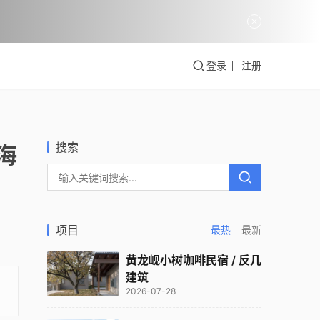
登录
注册
搜索
海
项目
最热
最新
黄龙岘小树咖啡民宿 / 反几
建筑
2026-07-28