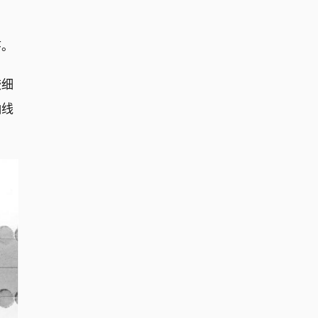
序。
较细
轴线