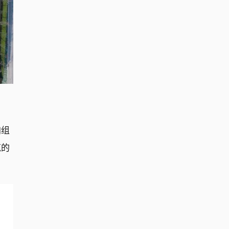
加组
筑的