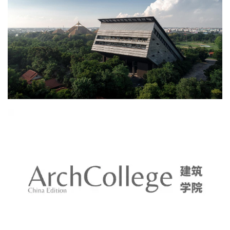
与
登录
注册
景
观
建
筑
专
教
极
速
工
作
流