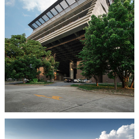
建
筑
设
计
室
内
设
计
城
市