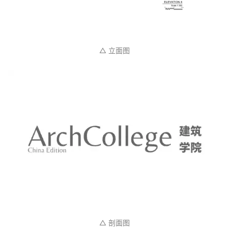
△ 立面图
△ 剖面图