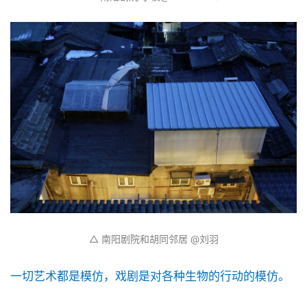
△ 南阳剧院和胡同邻居 @刘羽
一切艺术都是模仿，戏剧是对各种生物的行动的模仿。