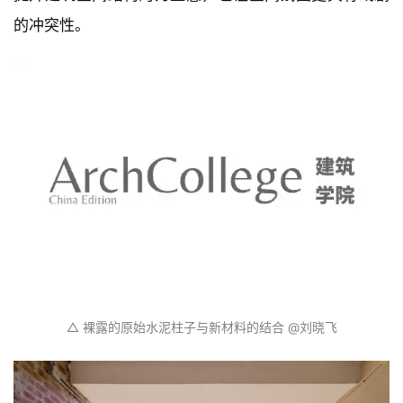
南阳剧场在改造前，就已经呈现出毛坯的状态，除了演
出厅以外的其他空间，几乎都是粗野的水泥柱与剥落的
墙皮。当我们进入场地的时候，建筑的残败在阳光的照
耀下，光影的变幻之间，竟然消除了原本该有的落魄
感，反而给人以一种粗野的美感。也许这就是一种空间
的自我“野蛮生长”，新与旧本就不是“美”与“丑”的评判指
标。所以在改造中，我们刻意保留了建筑中某些粗野的
部分，让它尽情展现那种粗犷的魅力，让历史感外露，
提升建筑空间结构的力量感，也让空间氛围更具有戏剧
的冲突性。