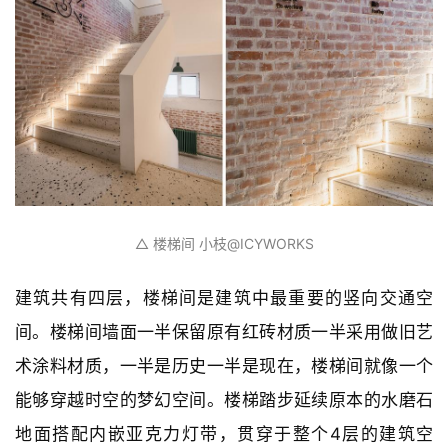
与
登录
注册
景
观
建
筑
专
教
极
速
工
作
流