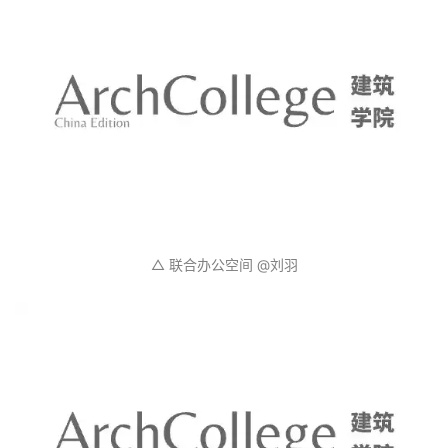
△ 代表性颜色 —— 孔雀绿 @宗宇辰
共享际二三层主要是联合
办公空间
，这里的玻璃隔断摒
弃了颜色冰冷的黑色金属边框，我们采用明朗跳跃的孔
雀绿，一是为了延续南阳剧场那个年年代的
室内
设计传
统——半截绿，二是这样可以令整个工作的空间在视觉
上更加轻盈明朗。拱形的金属造型也是传统剧场的标志
性符号之一，我们在水吧区设计沿用了这个拱形的语
言，并且在墙面配以金色壁灯，使得二、三层的空间既
现代又具老剧院的影子。