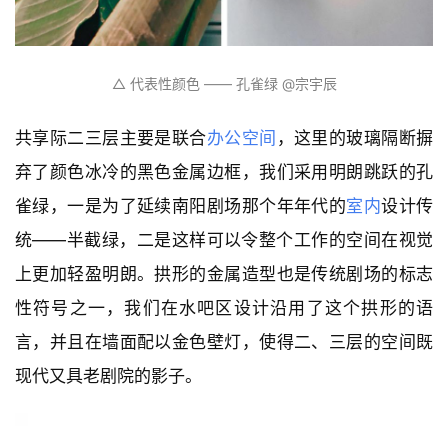
△ 代表性颜色 —— 孔雀绿 小枝️@ICYWORKS