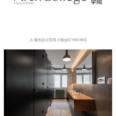
△ 联合办公空间 @刘羽