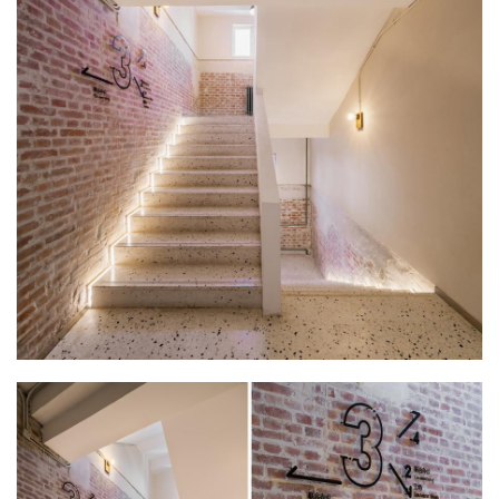
建
筑
设
计
室
内
△ 裸露的原始水泥柱子与新材料的结合 @刘晓飞
设
计
城
市