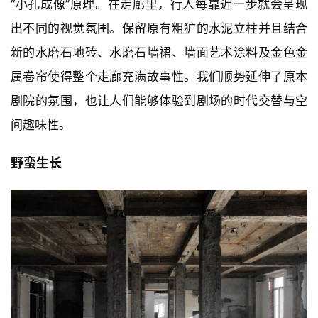
△ 走廊延伸空间 @刘晓飞
穿过入口门厅进入大堂，临近大堂咖啡区的走廊由四段
依次递减的木饰面套口分割而成，灵感来源于戏剧中的
“小孔成像”原理。在走廊里，行人每靠近一步就会呈现
出不同的视觉氛围。保留原有粗犷的水泥立柱并且结合
新的水磨石地砖、水磨石墙裙、墙面艺术涂料及金色金