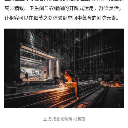
△ 木色系公寓客房 @刘羽
木色系的客房中，卧室背景墙采用胡桃木色的木格栅与
大块饰面板结合的方式，同时兼顾床头板的功能。做旧
金属色壁灯与复古开关面板的搭配让空间的细节处更加
突显精致。卫生间与衣帽间的开敞式运用，舒适灵活，
让租客可以在细节之处体验到空间中蕴含的剧院元素。