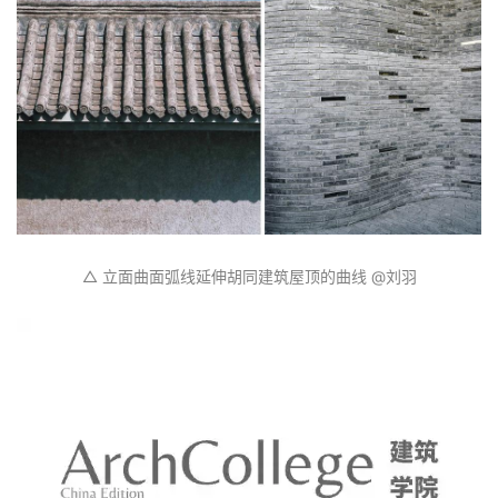
△ 立面曲面弧线延伸胡同建筑屋顶的曲线 @刘羽