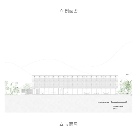
△ 剖面图
△ 立面图