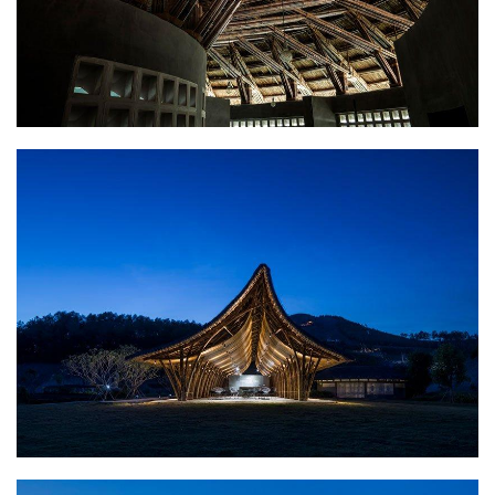
建
筑
设
计
室
内
设
计
城
市
与
登录
注册
景