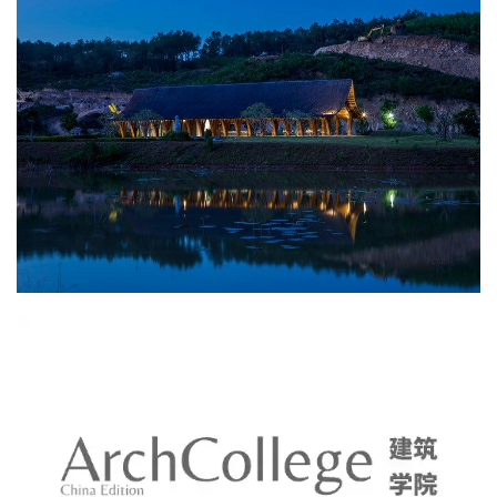
观
建
筑
专
教
极
速
工
作
流