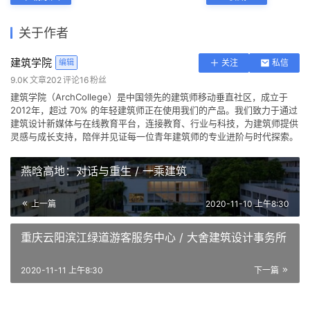
关于作者
建筑学院
编辑
关注
私信
9.0K
文章
202
评论
16
粉丝
建筑学院（ArchCollege）是中国领先的建筑师移动垂直社区，成立于
2012年，超过 70% 的年轻建筑师正在使用我们的产品。我们致力于通过
建筑设计新媒体与在线教育平台，连接教育、行业与科技，为建筑师提供
灵感与成长支持，陪伴并见证每一位青年建筑师的专业进阶与时代探索。
燕晗高地：对话与重生 / 一乘建筑
上一篇
2020-11-10 上午8:30
重庆云阳滨江绿道游客服务中心 / 大舍建筑设计事务所
2020-11-11 上午8:30
下一篇
广西壮族自治区直属机关第二
幼儿园，中国 / 广西中盛建筑
溧水华侨城展示中心 / 上海日