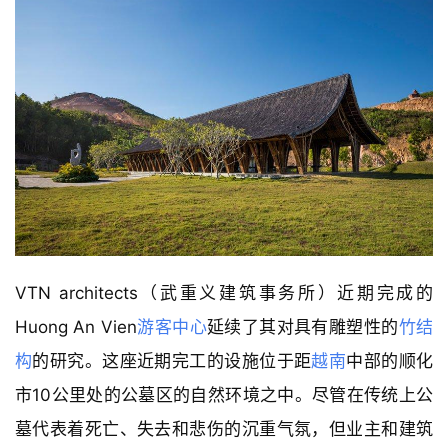
VTN architects（武重义建筑事务所）近期完成的
Huong An Vien
游客中心
延续了其对具有雕塑性的
竹结
构
的研究。这座近期完工的设施位于距
越南
中部的顺化
市10公里处的公墓区的自然环境之中。尽管在传统上公
墓代表着死亡、失去和悲伤的沉重气氛，但业主和建筑