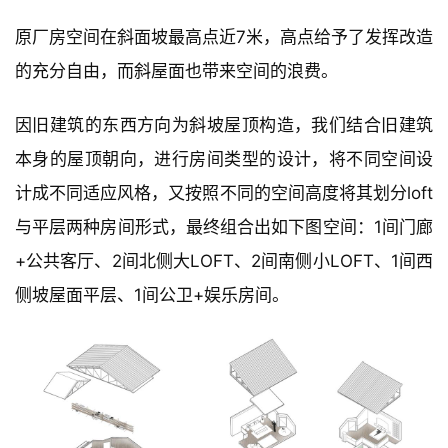
与
登录
注册
景
观
原厂房空间在斜面坡最高点近7米，高点给予了发挥改造
的充分自由，而斜屋面也带来空间的浪费。
建
因旧建筑的东西方向为斜坡屋顶构造，我们结合旧建筑
筑
专
本身的屋顶朝向，进行房间类型的设计，将不同空间设
教
计成不同适应风格，又按照不同的空间高度将其划分loft
与平层两种房间形式，最终组合出如下图空间：1间门廊
极
+公共客厅、2间北侧大LOFT、2间南侧小LOFT、1间西
速
侧坡屋面平层、1间公卫+娱乐房间。
工
作
流