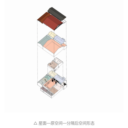
建
筑
设
计
室
内
设
计
城
市
△ 屋面—原空间—分隔后空间形态