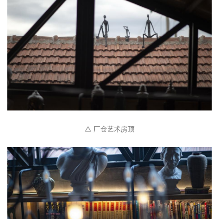
△ 厂仓艺术房顶