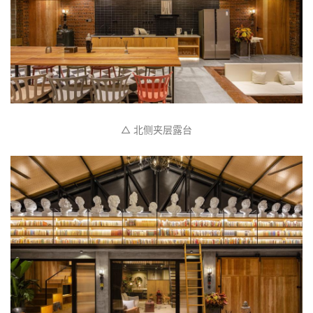
△ 北侧夹层露台