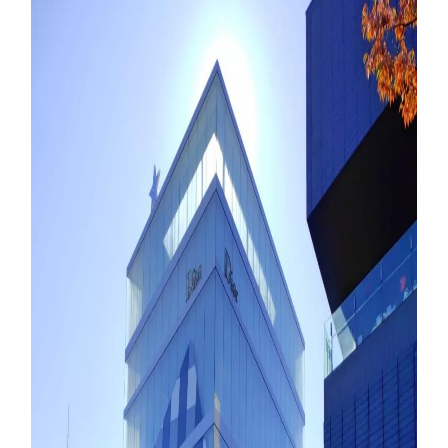
与
登录
注册
景
观
建
筑
专
教
极
速
工
作
流