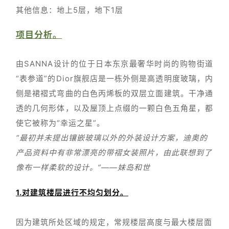
其他信息：地上5层，地下1层
项目分析。
由SANNA设计的位于日本东京最奢华时尚的购物街道
“表参道”的Dior旗舰店是一栋外侧是高透明度玻璃，内
侧是裙褶式弯曲的白色丙烯板的双层立面建筑。干净通
透的几何形体，以及屋顶上点缀的一颗白色五角星，都
使它被称为“幸运之星”。
“最初并未提出镶嵌玻璃以外的外装设计方案，迪奥的
产品资料中有非常漂亮的带褶女装照片，由此联想到了
像布一样柔软的设计。”——妹岛和世
1.对建筑楼层进行不均匀划分。
因为建筑所处区域的规定，常规楼层高度与最大楼层面