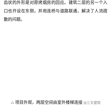
齿状的外形是对原烤烟房的回应。建筑二层的另一个入
口也开设在东侧，并用连桥与道路联通，解决了人流疏
散的问题。
项目外观，两层空间由室外楼梯连接
△ 
 @三文建筑
大屋顶：理性和荒诞之间