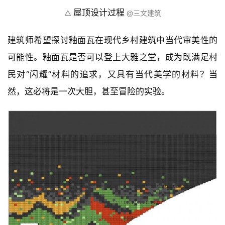
与
登录
注册
景
观
建
筑
专
教
极
速
屋顶设计过程
△ 
 @三文建筑
工
作
流
建筑师希望探讨釉面瓦在现代乡村建筑中当代审美性的
可能性。釉面瓦是否可以登上大雅之堂，成为既满足村
民对“闪耀”材料的追求，又具有当代美学的材料？当