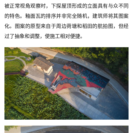
屋顶图案
△ 
 @三文建筑
本项目的釉面瓦采用了最普通的产品，从淘宝采购，具
有普适性。设计中，建筑师做了多种尝试，讨论釉面瓦
的色彩和组合方式。最终，瓦面颜色的选择为黑、灰、
红、橙、深绿、浅蓝。屋顶的上部以黑色瓦为主，这样
的处理将建筑与背后竹林的拓扑关系呈现为黑与绿的关
系，这与传统建筑屋顶与山林的关系是一致的。其他色
彩的瓦面主要集中在屋顶的前部和檐口处，这使建筑在
被正常视角观察时，下探屋顶形成的立面具有与众不同
的特色。釉面瓦的排序并非完全随机，建筑师将其图案
化。图案的原型来自于周边荷塘和稻田的航拍图，但经
过了抽象和调整，使施工相对便捷。