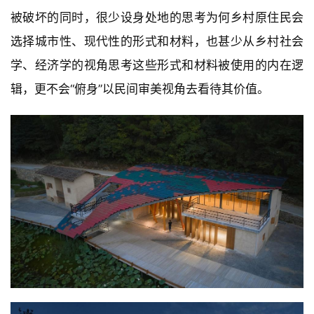
二层餐厅，透过整面玻璃门欣赏室外景色
△ 
 @三文建筑
结语和反思
Conclusion and reflection
本项目的设计、建造时间持续了3年，特别感谢业主的
信任和支持，让建筑师可以进行一次研究性设计。中国
乡村建筑问题是复杂的。在审美层面，很难用简单的逻
辑评判传统和当代，风貌与实用，乡村原生态形式与外
来入侵形式的对错。建筑师和学者在批评传统乡村风貌
被破坏的同时，很少设身处地的思考为何乡村原住民会
选择城市性、现代性的形式和材料，也甚少从乡村社会
学、经济学的视角思考这些形式和材料被使用的内在逻
辑，更不会“俯身”以民间审美视角去看待其价值。