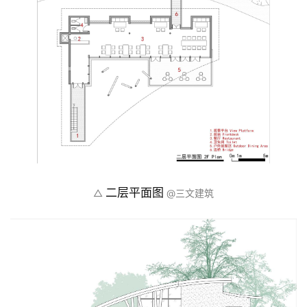
一层平面图
△ 
 @三文建筑