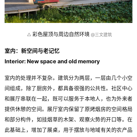
鸟瞰，彩色釉面瓦屋顶
△ 
 @三文建筑
彩色屋顶与周边自然环境
△ 
 @三文建筑