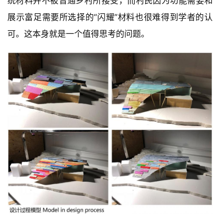
允许使用。1990年代后，随着生活水平的提高，釉面瓦
生产成本的降低，中国乡村民居中开始大量使用釉面
瓦。除了釉面瓦比传统的筒瓦更坚固、防水效果更好
建
筑
外，其闪亮的外观，鲜艳的颜色，以及曾经作为皇家和
设
官府专用的符号性都是民间乐于使用它的原因。但在学
计
界，特别是在建筑、文化学者眼中，釉面瓦是破坏乡村
传统风貌的重要杀手之一。和它并列的杀手还包括：瓷
室
砖和彩钢棚。这种审美的分歧使建筑师喜欢的朴素、传
内
设
统材料并不被普通乡村所接受，而村民因为功能需要和
计
展示富足需要所选择的“闪耀”材料也很难得到学者的认
可。这本身就是一个值得思考的问题。
城
市