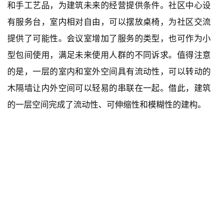
室内：新空间与老记忆
Interior: New space and old memory
室内的处理并不复杂。建筑分为两层，一层由几个小空
间组成，除了厨房外，都具备很强的公共性。社区中心
和展厅串联在一起，既可以服务于本地人，也为外来者
提供休憩的空间。展厅室内保留了原烤烟房的空间格局
和部分构件，如挂烟草的木架、观察火势的开口等。在
此基础上，增加了展桌，用于摆放与地域有关的农产品
和手工艺品，为建筑未来的经营提供条件。社区中心设
有服务台，室内相对自由，可以摆放桌椅，为社区交流
提供了可能性。会议室增加了服务的类型，也可作为小
型包间使用，满足未来使用人群的不同诉求。值得注意
的是，一层的室内和室外空间具有流动性，可以转动的