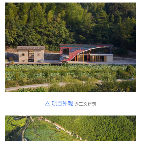
△ 项目外观 
@三文建筑