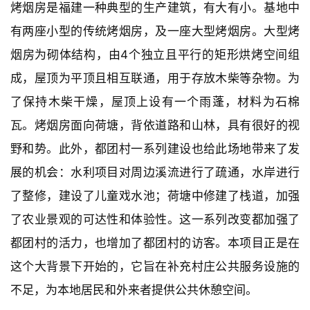
烤烟房是福建一种典型的生产建筑，有大有小。基地中
有两座小型的传统烤烟房，及一座大型烤烟房。大型烤
烟房为砌体结构，由4个独立且平行的矩形烘烤空间组
成，屋顶为平顶且相互联通，用于存放木柴等杂物。为
了保持木柴干燥，屋顶上设有一个雨蓬，材料为石棉
瓦。烤烟房面向荷塘，背依道路和山林，具有很好的视
野和势。此外，都团村一系列建设也给此场地带来了发
展的机会：水利项目对周边溪流进行了疏通，水岸进行
了整修，建设了儿童戏水池；荷塘中修建了栈道，加强
了农业景观的可达性和体验性。这一系列改变都加强了
都团村的活力，也增加了都团村的访客。本项目正是在
这个大背景下开始的，它旨在补充村庄公共服务设施的
不足，为本地居民和外来者提供公共休憩空间。