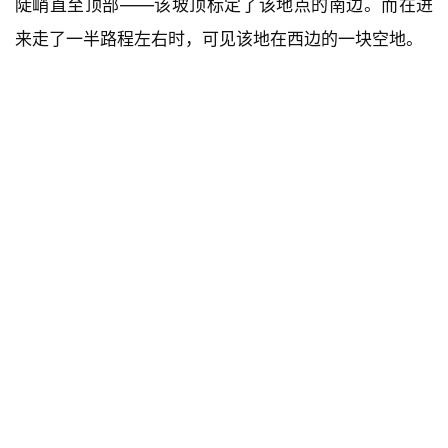
陡峭直至顶部——该坡顶标定了该地点的南边。而在进
建
来走了一半路程左右时，可见该地在西边的一块空地。
筑
设
计
室
内
设
计
城
市
与
景
观