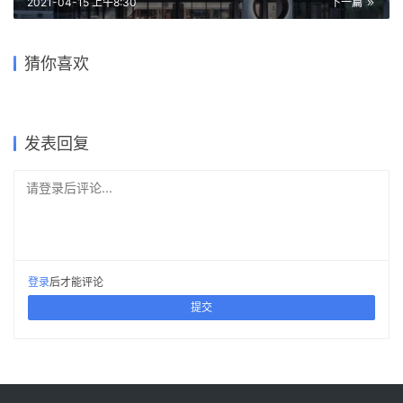
2021-04-15 上午8:30
下一篇
借鉴勒·柯布西耶的昌迪加尔三
浓郁咖啡加拉花——斯里兰卡
代之家：1065号住宅 /
吉首中驰·湘郡礼德学校（一
生长于地面，倾斜直上：丹麦
猜你喜欢
Kodikara住宅
Charged Voids
小地块的“极限”延展：狭缝住
沙漠中的人工沙丘 ——
期）/ 象外营造工作室
红十字会志愿者之家 / COBE
宅 / Architects H2L
Shapeshifter别墅
2020-03-03
2020-05-31
2022-05-09
2019-07-16
建筑设计
建筑设计
2019-12-01
2018-09-14
建筑设计
公共建筑设计
住宅建筑设计
建筑设计
发表回复
请登录后评论...
登录
后才能评论
提交