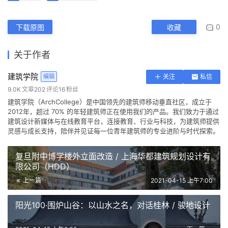
0
下载原图
收藏
关于作者
建筑学院
编辑
关注
私信
9.0K
文章
202
评论
16
粉丝
建筑学院（ArchCollege）是中国领先的建筑师移动垂直社区，成立于
2012年，超过 70% 的年轻建筑师正在使用我们的产品。我们致力于通过
建筑设计新媒体与在线教育平台，连接教育、行业与科技，为建筑师提供
灵感与成长支持，陪伴并见证每一位青年建筑师的专业进阶与时代探索。
复旦附中博学楼外立面改造 / 上海华都建筑规划设计有
限公司（HDD）
上一篇
2021-04-15 上午7:00
阳光100·围炉山谷：以山水之名，对话桂林 / 骏地设计