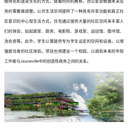
模块化和逐渐生长的方式，随着时间的推移，办公室会根据未来业
务的需要做调整。公共生活空间提供了一种具有共享功能和真正社
室
区意识的中心型生活方式。住宅通过提供大量的社区空间来丰富人
内
设
们的体验，如起居室、厨房、电影院、游戏室、运动馆、图书馆、
计
洗衣房等。此外，学生公寓提供专为学生设定的空间和设施，以增
强居住者的社区体验。项目也将建设一个校园，以调和未来的年轻
城
工作者与Jeuneville中的创造性商务之间的关系。
市
与
登录
注册
景
观
建
筑
专