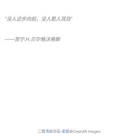
“没人迈步向前，没人惹人耳目”
——贺宁.H.贝尔格沃格斯
二酉
书店
访谈–
俞挺
©CreatAR Images