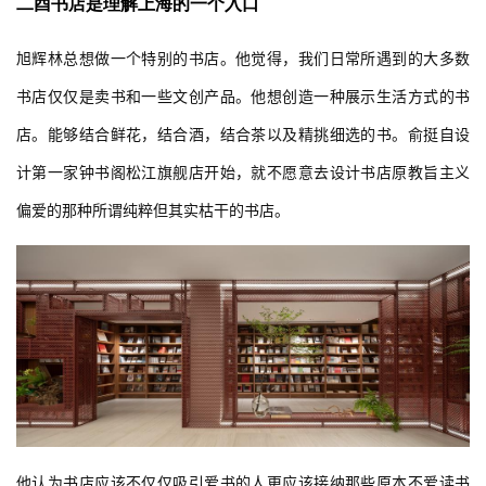
二酉书店是理解上海的一个入口
旭辉林总想做一个特别的书店。他觉得，我们日常所遇到的大多数
建
书店仅仅是卖书和一些文创产品。他想创造一种展示生活方式的书
筑
店。能够结合鲜花，结合酒，结合茶以及精挑细选的书。俞挺自设
设
计
计第一家钟书阁松江旗舰店开始，就不愿意去设计书店原教旨主义
偏爱的那种所谓纯粹但其实枯干的书店。
室
内
设
计
城
市