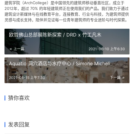
9.0K
文章
202
评论
16
粉丝
建筑学院（ArchCollege）是中国领先的建筑师移动垂直社区，成立于
2012年，超过 70% 的年轻建筑师正在使用我们的产品。我们致力于通过
建筑设计新媒体与在线教育平台，连接教育、行业与科技，为建筑师提供
灵感与成长支持，陪伴并见证每一位青年建筑师的专业进阶与时代探索。
欧哲佛山总部展陈新探索 / DRD x 竹工凡木
上一篇
2021-06-10 上午6:30
Aquatio 洞穴酒店与水疗中心 / Simone Micheli
2021-06-15 上午7:30
下一篇
律动绿洲，超越凝固时刻：临
青龙坞言几又乡村胶囊旅社书
坚信建筑语言的魅力，上海油
空超大型围合式建筑 / BAU建
桃花里·绿茶中餐厅北京店 | 卧
猜你喜欢
店 / 西涛设计工作室
雕院美术馆
他竟然把一座山水搬进了展览
6WEI空间咖啡厅，属于一座
筑与城市设计事务所
野空间事务所
现场！
城市的空间 / 大晓建筑工作室
2020-01-11
2017-07-11
2023-07-01
2018-12-28
建筑设计
文化建筑设计
2018-09-14
2019-03-29
办公建筑设计
室内设计
公共空间设计
室内设计
发表回复