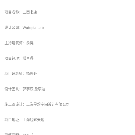
项目信息
项目名称：二酉书店
设计公司：Wutopia Lab
主持建筑师：俞挺
项目经理：濮圣睿
项目建筑师：杨思齐
设计团队：郭宇辰 詹孛迪
施工图设计：上海呈煜空间设计有限公司
项目地址：上海旭辉天地