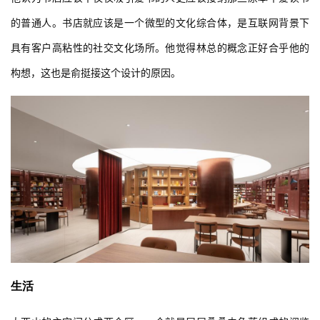
与
他认为书店应该不仅仅吸引爱书的人更应该接纳那些原本不爱读书
登录
注册
景
观
的普通人。书店就应该是一个微型的文化综合体，是互联网背景下
具有客户高粘性的社交文化场所。他觉得林总的概念正好合乎他的
构想，这也是俞挺接这个设计的原因。
建
筑
专
教
极
速
工
作
流
生活