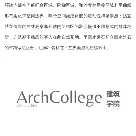
与
环绕内部空间的吧台区域、阶梯区域、和沙发椅用餐区域利用曲线
登录
注册
景
形态柔化了空间边界，赋予空间如液体般的流动性和场景感；适宜
观
站立倚靠的曲线高桌和开放的阶梯区为聚会提供不同形式的群体场
所，亦鼓励不熟悉的客人在此自然互动。平面水磨石和立面水洗石
建
筑
的材料做法区分，让同种骨料在平立界面展现质感对比。
专
教
极
速
工
作
流