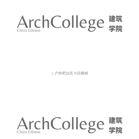
△
户外吧台区 
©
吕晓斌