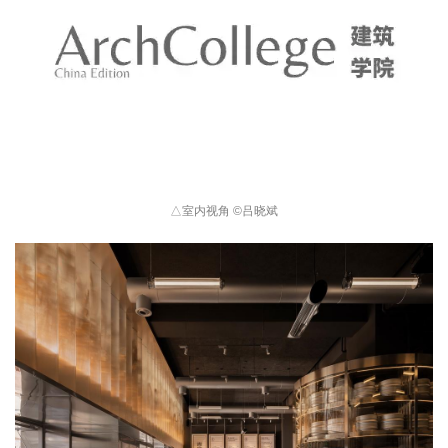
△
室内视角 
©
吕晓斌