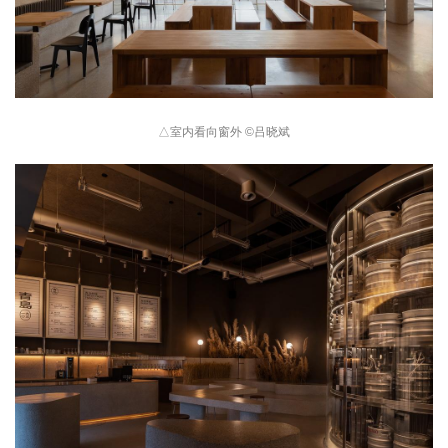
△
室内看向窗外 
©
吕晓斌