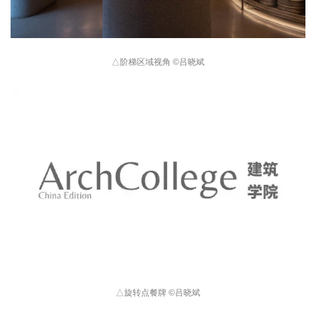
△
阶梯区域视角 
©
吕晓斌
建
筑
设
计
室
内
设
计
城
△旋转点餐牌
©吕晓斌
市