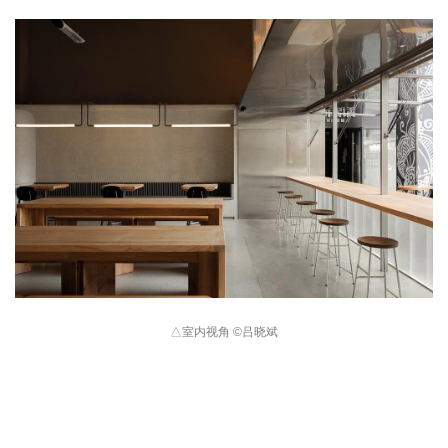
△
室内视角 
©
吕晓斌