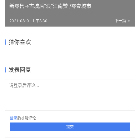
新零售→古城后“浪”江南赞 /零壹城市
2021-08-01 上午8:30
下一篇
行山乐水书自华：长江艺术工
这个川西林盘更新作品，为什
程职业学院3#教学实训楼 / 湖
一个模糊暧昧的空间容器——
高山流水 松林里的红色石屋 /
猜你喜欢
么获国家级科学技术奖？
北建艺风工程设计有限公司
天府新区海洋路中学 / MAT
悠伽瑜伽空间 / 元致设计
素建筑设计事务所
湿地浮岛·溱湖宾馆 / 简和建筑
超级建筑事务所
2021-09-26
2022-11-02
2020-06-23
2021-09-30
公共建筑设计
建筑设计
2023-01-05
2022-04-06
商业空间设计
建筑设计
建筑设计
建筑设计
发表回复
请登录后评论...
登录
后才能评论
提交