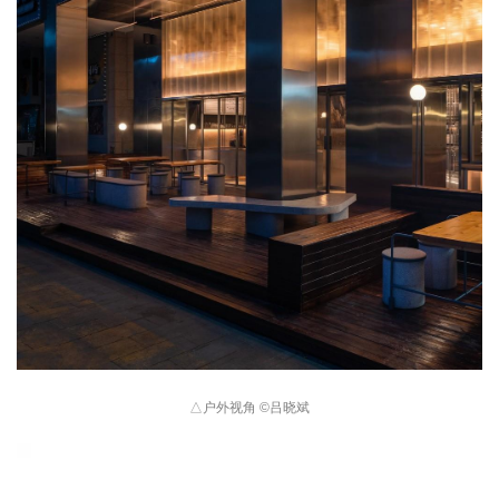
△
户外视角 
©
吕晓斌