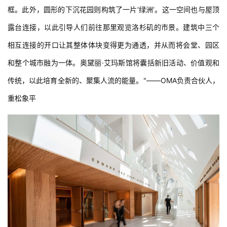
框。此外，圆形的下沉花园则构筑了一片‘绿洲’。这一空间也与屋顶
露台连接，以此引导人们前往那里观览洛杉矶的市景。建筑中三个
相互连接的开口让其整体体块变得更为通透，并从而将会堂、园区
和整个城市融为一体。奥黛丽·艾玛斯馆将囊括新旧活动、价值观和
传统，以此培育全新的、聚集人流的能量。"——OMA负责合伙人，
重松象平