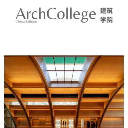
与
登录
注册
景
观
建
筑
专
教
极
速
工
作
流