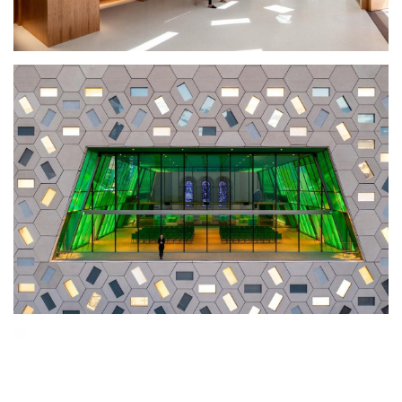
建
筑
设
计
室
内
设
计
城
市