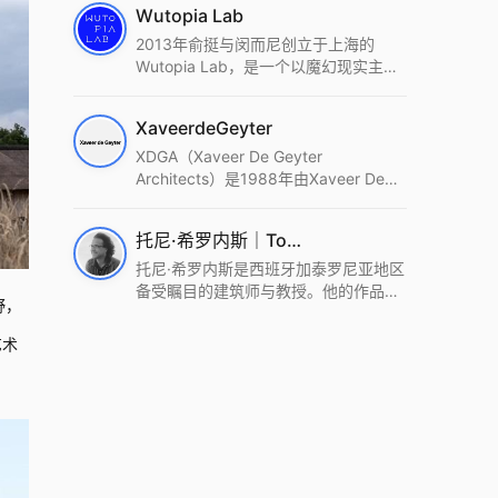
Wutopia Lab
2013年俞挺与闵而尼创立于上海的
Wutopia Lab，是一个以魔幻现实主
义，创造日常奇迹的全球本地化先锋建
筑设计事务所。Wutopia Lab以复杂系
XaveerdeGeyter
统这种新的思维范式为基础，以上海性
和生活性为介入设计的原点，以建筑为
XDGA（Xaveer De Geyter
工具，从而推动建筑学和社会学进步。
Architects）是1988年由Xaveer De
Wutopia Lab曾在2022 The Plan
Geyter在布鲁塞尔和巴黎创立的建筑、
Award中获Honourable Mention，在
城市与景观设计事务所。事务所以其激
托尼·希罗内斯｜Toni Gironès
2022 DFA中获Merit,2021 Architizer
进的设计方法、多元的专业团队和国际
A+ Firm Awards中获Special
化的作品著称，曾获密斯·凡·德罗奖、
托尼·希罗内斯是西班牙加泰罗尼亚地区
Mention：Best Young Firm，2020 IF
Bigmat奖等多项重要奖项。XDGA主张
备受瞩目的建筑师与教授。他的作品深
野，
Design Award，入选2017、2019、
建筑不是固定功能或解决问题，而是开
深植根于当地环境，擅长运用本土材料
2021年度《安邸AD》AD100榜单，
启场地的潜在可能，处理不确定性，容
与可持续策略，创造性地处理边界、光
艺术
2018年Archdaily评选的a selection of
纳多样且未预见的生活场景。其作品涵
线与中间空间的过渡，以此提升空间的
the world’s best Architects，以及
盖文化、教育、居住、商业等多种类
可居住性。其代表作如塞罗巨石陵墓文
Architectural Record 评选的Design
型，遍布欧洲及全球。
化服务空间、巴达洛纳35住宅等，都体
Vanguard，是2018年度唯一入选的中
现了对场地历史的尊重与现代的转译，
国事务所。
展现出一种诗意的、缓慢的建筑叙事。