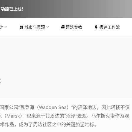
图 功能已上线！
计
城市与景观
建筑专教
极速工作流
筑
家公园“瓦登海（Wadden Sea）”的沼泽地边，因此塔楼不仅
Marsk）”也来源于其周边的“沼泽”景观。马尔斯克塔作为观
术作品，成为了周边社区之中的关键旅游地标。