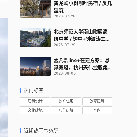
黄龙岘小树咖啡民宿 / 反几
建筑
2026-07-28
北京师范大学南山附属高
级中学 / 钟中+钟波涛工作
2026-07-29
室
孟凡浩line+在建方案：悬
浮双塔，杭州天伟控股集
2026-08-05
团总部
热门标签
建筑设计
独立住宅
教育建筑
文化建筑
居住建筑
室内
近期热门事务所