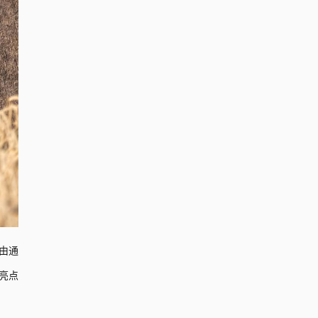
由通
亮点